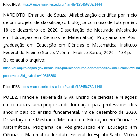
RI do IFES:
https://repositorio.ifes.edu.br/handle/123456789/1444
NARDOTO, Emanuel de Souza. Alfabetização científica por meio
de um projeto de classificação biológica com uso de fotografia .
18 de dezembro de 2020. Dissertação de Mestrado (Mestrado
em Educação em Ciências e Matemática). Programa de Pós-
graduação em Educação em Ciências e Matemática. Instituto
Federal do Espírito Santo. Vitória - Espírito Santo, 2020 – 134 p.
Baixe aqui o arquivo:
https://sucupira.capes.gov.br/sucupira/public/consultas/coleta/trabalhoConclusao/viewTr
popup=true&id_trabalho=10815360
RI do IFES:
https://repositorio.ifes.edu.br/handle/123456789/1448
POLEZ, Franciele Teixeira da Silva. Ensino de ciências e relações
étnico-raciais: uma proposta de formação para professores dos
anos iniciais do ensino fundamental. 18 de dezembro de 2020.
Dissertação de Mestrado (Mestrado em Educação em Ciências e
Matemática). Programa de Pós-graduação em Educação em
Ciências e Matemática. Instituto Federal do Espírito Santo. Vitória