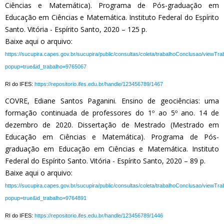
Ciências e Matemática). Programa de Pós-graduação em
Educação em Ciências e Matemática. Instituto Federal do Espírito
Santo. Vitória - Espírito Santo, 2020 – 125 p.
Baixe aqui o arquivo:
https://sucupira.capes.gov.br/sucupira/public/consultas/coleta/trabalhoConclusao/viewTr
popup=true&id_trabalho=9765067
RI do IFES:
https://repositorio.ifes.edu.br/handle/123456789/1467
COVRE, Ediane Santos Paganini. Ensino de geociências: uma
formação continuada de professores do 1º ao 5º ano. 14 de
dezembro de 2020. Dissertação de Mestrado (Mestrado em
Educação em Ciências e Matemática). Programa de Pós-
graduação em Educação em Ciências e Matemática. Instituto
Federal do Espírito Santo. Vitória - Espírito Santo, 2020 – 89 p.
Baixe aqui o arquivo:
https://sucupira.capes.gov.br/sucupira/public/consultas/coleta/trabalhoConclusao/viewTr
popup=true&id_trabalho=9764891
RI do IFES:
https://repositorio.ifes.edu.br/handle/123456789/1446