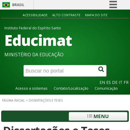
BRASIL
Simplifique!
ACESSIBILIDADE
ALTO CONTRASTE
MAPA DO SITE
Comunica BR
Instituto Federal do Espírito Santo
Educimat
Participe
Acesso à informação
Legislação
MINISTÉRIO DA EDUCAÇÃO
Canais
EN
ES
DE
IT
FR
Acesso a sistemas
Contato/Localização
Comunicação
PÁGINA INICIAL
>
DISSERTAÇÕES E TESES
MENU