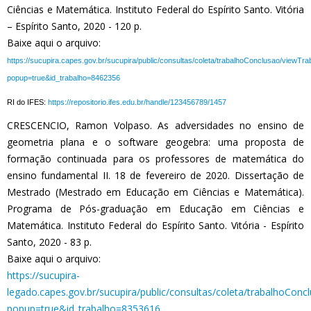
Ciências e Matemática. Instituto Federal do Espírito Santo. Vitória
– Espírito Santo, 2020 - 120 p.
Baixe aqui o arquivo:
https://sucupira.capes.gov.br/sucupira/public/consultas/coleta/trabalhoConclusao/viewTr
popup=true&id_trabalho=8462356
RI do IFES:
https://repositorio.ifes.edu.br/handle/123456789/1457
CRESCENCIO, Ramon Volpaso. As adversidades no ensino de
geometria plana e o software geogebra: uma proposta de
formação continuada para os professores de matemática do
ensino fundamental II. 18 de fevereiro de 2020. Dissertação de
Mestrado (Mestrado em Educação em Ciências e Matemática).
Programa de Pós-graduação em Educação em Ciências e
Matemática. Instituto Federal do Espírito Santo. Vitória - Espírito
Santo, 2020 - 83 p.
Baixe aqui o arquivo:
https://sucupira-
legado.capes.gov.br/sucupira/public/consultas/coleta/trabalhoConc
popup=true&id_trabalho=8353616