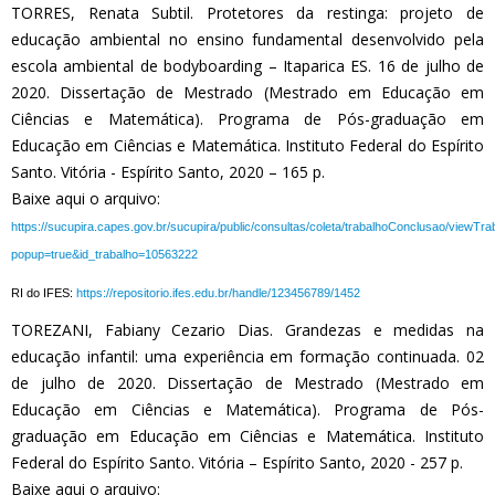
TORRES, Renata Subtil. Protetores da restinga: projeto de
educação ambiental no ensino fundamental desenvolvido pela
escola ambiental de bodyboarding – Itaparica ES. 16 de julho de
2020. Dissertação de Mestrado (Mestrado em Educação em
Ciências e Matemática). Programa de Pós-graduação em
Educação em Ciências e Matemática. Instituto Federal do Espírito
Santo. Vitória - Espírito Santo, 2020 – 165 p.
Baixe aqui o arquivo:
https://sucupira.capes.gov.br/sucupira/public/consultas/coleta/trabalhoConclusao/viewTr
popup=true&id_trabalho=10563222
RI do IFES:
https://repositorio.ifes.edu.br/handle/123456789/1452
TOREZANI, Fabiany Cezario Dias. Grandezas e medidas na
educação infantil: uma experiência em formação continuada. 02
de julho de 2020. Dissertação de Mestrado (Mestrado em
Educação em Ciências e Matemática). Programa de Pós-
graduação em Educação em Ciências e Matemática. Instituto
Federal do Espírito Santo. Vitória – Espírito Santo, 2020 - 257 p.
Baixe aqui o arquivo: