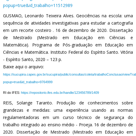
popup=true&id_trabalho=11512989
GUSMAO, Leonardo Teixeira Alves. Geociências na escola: uma
sequência de atividades investigativas para estudar a cartografia
em um recorte costeiro . 16 de dezembro de 2020. Dissertação
de Mestrado (Mestrado em Educação em Ciências e
Matemática). Programa de Pós-graduação em Educação em
Ciências e Matemática. Instituto Federal do Espírito Santo. Vitória
- Espírito Santo, 2020 – 123 p.
Baixe aqui o arquivo:
https://sucupira.capes.gov.br/sucupira/public/consultas/coleta/trabalhoConclusao/viewTr
popup=true&id_trabalho=9764999
RI do IFES:
https://repositorio.ifes.edu.br/handle/123456789/1409
REIS, Solange Taranto. Produção de conhecimentos sobre
grandezas e medidas: uma experiência usando as normas
regulamentadoras em um curso técnico de segurança do
trabalho integrado ao ensino médio - Proeja. 16 de dezembro de
2020. Dissertação de Mestrado (Mestrado em Educação em