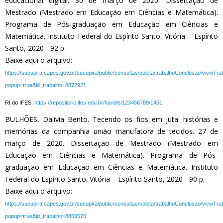
educacional digital. 30 de março de 2020. Dissertação de
Mestrado (Mestrado em Educação em Ciências e Matemática).
Programa de Pós-graduação em Educação em Ciências e
Matemática. Instituto Federal do Espírito Santo. Vitória – Espírito
Santo, 2020 - 92 p.
Baixe aqui o arquivo:
https://sucupira.capes.gov.br/sucupira/public/consultas/coleta/trabalhoConclusao/viewTr
popup=true&id_trabalho=8872921
RI do IFES:
https://repositorio.ifes.edu.br/handle/123456789/1451
BULHÕES, Dalivia Bento. Tecendo os fios em juta: histórias e
memórias da companhia união manufatora de tecidos. 27 de
março de 2020. Dissertação de Mestrado (Mestrado em
Educação em Ciências e Matemática). Programa de Pós-
graduação em Educação em Ciências e Matemática. Instituto
Federal do Espírito Santo. Vitória – Espírito Santo, 2020 - 90 p.
Baixe aqui o arquivo:
https://sucupira.capes.gov.br/sucupira/public/consultas/coleta/trabalhoConclusao/viewTr
popup=true&id_trabalho=8869576