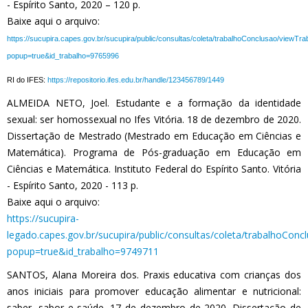
- Espírito Santo, 2020 – 120 p.
Baixe aqui o arquivo:
https://sucupira.capes.gov.br/sucupira/public/consultas/coleta/trabalhoConclusao/viewTr
popup=true&id_trabalho=9765996
RI do IFES:
https://repositorio.ifes.edu.br/handle/123456789/1449
ALMEIDA NETO, Joel. Estudante e a formação da identidade
sexual: ser homossexual no Ifes Vitória. 18 de dezembro de 2020.
Dissertação de Mestrado (Mestrado em Educação em Ciências e
Matemática). Programa de Pós-graduação em Educação em
Ciências e Matemática. Instituto Federal do Espírito Santo. Vitória
- Espírito Santo, 2020 - 113 p.
Baixe aqui o arquivo:
https://sucupira-
legado.capes.gov.br/sucupira/public/consultas/coleta/trabalhoConc
popup=true&id_trabalho=9749711
SANTOS, Alana Moreira dos. Praxis educativa com crianças dos
anos iniciais para promover educação alimentar e nutricional:
saber, sabor e saúde. 17 de dezembro de 2020. Dissertação de