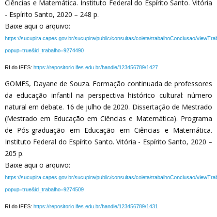
Ciências e Matemática. Instituto Federal do Espírito Santo. Vitória
- Espírito Santo, 2020 – 248 p.
Baixe aqui o arquivo:
https://sucupira.capes.gov.br/sucupira/public/consultas/coleta/trabalhoConclusao/viewTr
popup=true&id_trabalho=9274490
RI do IFES:
https://repositorio.ifes.edu.br/handle/123456789/1427
GOMES, Dayane de Souza. Formação continuada de professores
da educação infantil na perspectiva histórico cultural: número
natural em debate. 16 de julho de 2020. Dissertação de Mestrado
(Mestrado em Educação em Ciências e Matemática). Programa
de Pós-graduação em Educação em Ciências e Matemática.
Instituto Federal do Espírito Santo. Vitória - Espírito Santo, 2020 –
205 p.
Baixe aqui o arquivo:
https://sucupira.capes.gov.br/sucupira/public/consultas/coleta/trabalhoConclusao/viewTr
popup=true&id_trabalho=9274509
RI do IFES:
https://repositorio.ifes.edu.br/handle/123456789/1431