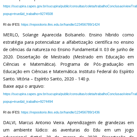
https://sucupira.capes.gov.br/sucupira/public/consultas/coleta/trabalhoConclusao/viewTr
popup=true&id_trabalho=9274508
RI do IFES:
https://repositorio.ifes.edu.br/handle/123456789/1424
MERLO, Solange Aparecida Bolsanelo. Ensino híbrido como
estratégia para potencializar a alfabetização científica no ensino
de ciências da natureza no Ensino Fundamental II. 03 de junho de
2020. Dissertação de Mestrado (Mestrado em Educação em
Ciências e Matemática). Programa de Pós-graduação em
Educação em Ciências e Matemática. Instituto Federal do Espírito
Santo. Vitória – Espírito Santo, 2020 - 140 p.
Baixe aqui o arquivo:
https://sucupira.capes.gov.br/sucupira/public/consultas/coleta/trabalhoConclusao/viewTr
popup=true&id_trabalho=9274494
RI do IFES:
https://repositorio.ifes.edu.br/handle/123456789/1436
DALVI, Marcus Antonio Vieira. Aprendizagem de grandezas em
um ambiente lúdico: as aventuras do Edu em um jogo