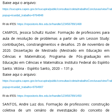
Baixe aqui o arquivo:
https://sucupira.capes.gov.br/sucupira/public/consultas/coleta/trabalhoConclusao/viewTr
popup=true&id_trabalho=9764848
RI do IFES:
https://repositorio.ifes.edu.br/handle/123456789/1468
CAMPOS, Jessica Schultz Kuster. Formação de professores para
aula de resolução de problemas a partir de um Lesson Study:
contribuições, constrangimentos e desafios. 25 de novembro de
2020. Dissertação de Mestrado (Mestrado em Educação em
Ciências e Matemática). Programa de Pós-graduação em
Educação em Ciências e Matemática. Instituto Federal do Espírito
Santo. Vitória - Espírito Santo, 2020 – 131 p.
Baixe aqui o arquivo:
https://sucupira.capes.gov.br/sucupira/public/consultas/coleta/trabalhoConclusao/viewTr
popup=true&id_trabalho=9764907
RI do IFES:
https://repositorio.ifes.edu.br/handle/123456789/1450
SANTOS, Andre Luiz dos. Formação de professores: construção
coletiva de um cenário de investigação do conceito de