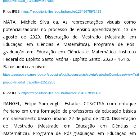
popup=true&id_trabalho=9347063
RI do IFES:
https://repositorio.ifes.edu.br/handle/123456789/1423
MATA, Michele Silva da. As representações visuais como
potencializadoras no processo de ensino-aprendizagem. 13 de
agosto de 2020. Dissertação de Mestrado (Mestrado em
Educação em Ciências e Matemática). Programa de Pós-
graduação em Educação em Ciências e Matemática. Instituto
Federal do Espírito Santo. Vitória - Espírito Santo, 2020 – 161 p.
Baixe aqui o arquivo:
https://sucupira.capes.gov.br/sucupira/public/consultas/coleta/trabalhoConclusao/viewTr
popup=true&id_trabalho=11512953
RI do IFES:
https://repositorio.ifes.edu.br/handle/123456789/1456
RANGEL, Felipe Sarmenghi. Estudos CTS/CTSA com enfoque
freiriano em uma formação de professores da educação básica
em saneamento básico urbano. 22 de julho de 2020. Dissertação
de Mestrado (Mestrado em Educação em Ciências e
Matemática). Programa de Pós-graduação em Educação em