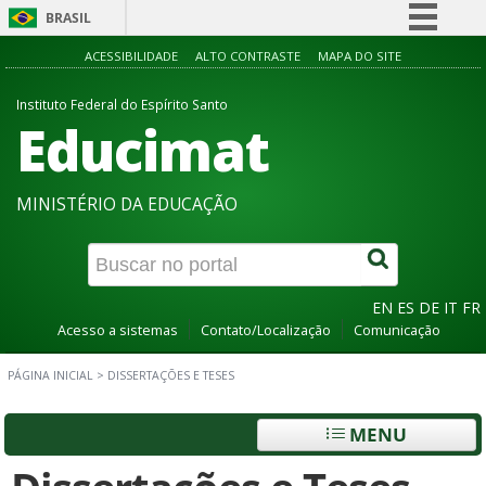
BRASIL
Simplifique!
ACESSIBILIDADE
ALTO CONTRASTE
MAPA DO SITE
Comunica BR
Instituto Federal do Espírito Santo
Educimat
Participe
Acesso à informação
Legislação
MINISTÉRIO DA EDUCAÇÃO
Canais
EN
ES
DE
IT
FR
Acesso a sistemas
Contato/Localização
Comunicação
PÁGINA INICIAL
>
DISSERTAÇÕES E TESES
MENU