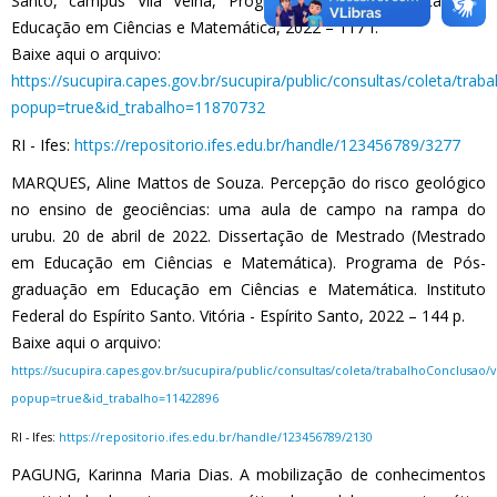
Santo, campus Vila Velha, Programa de Pós-graduação em
Educação em Ciências e Matemática, 2022 – 117 f.
Baixe aqui o arquivo:
https://sucupira.capes.gov.br/sucupira/public/consultas/coleta/tra
popup=true&id_trabalho=11870732
RI - Ifes:
https://repositorio.ifes.edu.br/handle/123456789/3277
MARQUES, Aline Mattos de Souza. Percepção do risco geológico
no ensino de geociências: uma aula de campo na rampa do
urubu. 20 de abril de 2022. Dissertação de Mestrado (Mestrado
em Educação em Ciências e Matemática). Programa de Pós-
graduação em Educação em Ciências e Matemática. Instituto
Federal do Espírito Santo. Vitória - Espírito Santo, 2022 – 144 p.
Baixe aqui o arquivo:
https://sucupira.capes.gov.br/sucupira/public/consultas/coleta/trabalhoConclusao
popup=true&id_trabalho=11422896
RI - Ifes:
https://repositorio.ifes.edu.br/handle/123456789/2130
PAGUNG, Karinna Maria Dias. A mobilização de conhecimentos