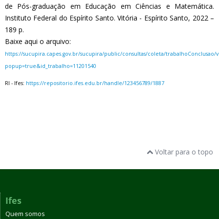
de Pós-graduação em Educação em Ciências e Matemática.
Instituto Federal do Espírito Santo. Vitória - Espírito Santo, 2022 –
189 p.
Baixe aqui o arquivo:
https://sucupira.capes.gov.br/sucupira/public/consultas/coleta/trabalhoConclusao
popup=true&id_trabalho=11201540
RI - Ifes:
https://repositorio.ifes.edu.br/handle/123456789/1887
Voltar para o topo
Ifes
Quem somos