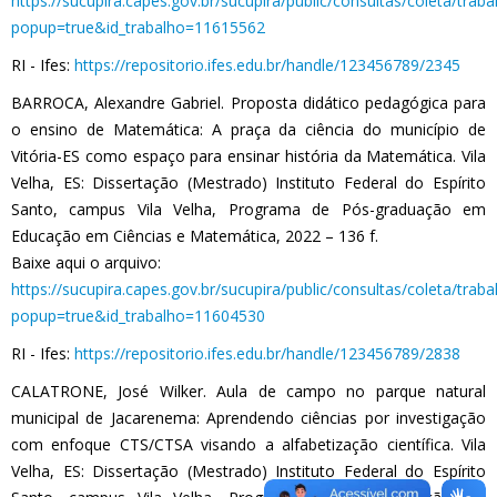
https://sucupira.capes.gov.br/sucupira/public/consultas/coleta/tra
popup=true&id_trabalho=11615562
RI - Ifes:
https://repositorio.ifes.edu.br/handle/123456789/2345
BARROCA, Alexandre Gabriel. Proposta didático pedagógica para
o ensino de Matemática: A praça da ciência do município de
Vitória-ES como espaço para ensinar história da Matemática. Vila
Velha, ES: Dissertação (Mestrado) Instituto Federal do Espírito
Santo, campus Vila Velha, Programa de Pós-graduação em
Educação em Ciências e Matemática, 2022 – 136 f.
Baixe aqui o arquivo:
https://sucupira.capes.gov.br/sucupira/public/consultas/coleta/tra
popup=true&id_trabalho=11604530
RI - Ifes:
https://repositorio.ifes.edu.br/handle/123456789/2838
CALATRONE, José Wilker. Aula de campo no parque natural
municipal de Jacarenema: Aprendendo ciências por investigação
com enfoque CTS/CTSA visando a alfabetização científica. Vila
Velha, ES: Dissertação (Mestrado) Instituto Federal do Espírito