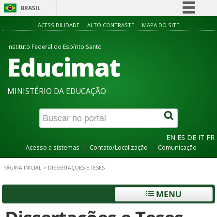
BRASIL
Simplifique!
ACESSIBILIDADE
ALTO CONTRASTE
MAPA DO SITE
Comunica BR
Instituto Federal do Espírito Santo
Educimat
Participe
Acesso à informação
Legislação
MINISTÉRIO DA EDUCAÇÃO
Canais
EN
ES
DE
IT
FR
Acesso a sistemas
Contato/Localização
Comunicação
PÁGINA INICIAL
>
DISSERTAÇÕES E TESES
MENU