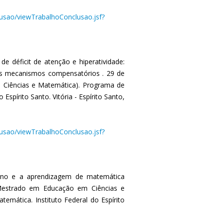
clusao/viewTrabalhoConclusao.jsf?
de déficit de atenção e hiperatividade:
os mecanismos compensatórios . 29 de
Ciências e Matemática). Programa de
pírito Santo. Vitória - Espírito Santo,
clusao/viewTrabalhoConclusao.jsf?
nsino e a aprendizagem de matemática
(Mestrado em Educação em Ciências e
mática. Instituto Federal do Espírito