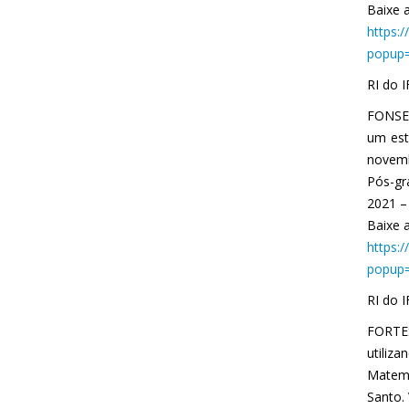
Baixe a
https:
popup=
RI do 
FONSEC
um est
novemb
Pós-gr
2021 –
Baixe a
https:
popup=
RI do 
FORTES
utiliz
Matemá
Santo. 