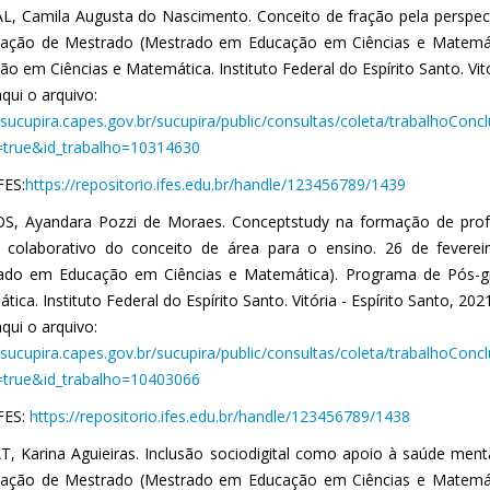
, Camila Augusta do Nascimento. Conceito de fração pela perspec
tação de Mestrado (Mestrado em Educação em Ciências e Matemá
o em Ciências e Matemática. Instituto Federal do Espírito Santo. Vitó
qui o arquivo:
//sucupira.capes.gov.br/sucupira/public/consultas/coleta/trabalhoCon
true&id_trabalho=10314630
FES:
https://repositorio.ifes.edu.br/handle/123456789/1439
, Ayandara Pozzi de Moraes. Conceptstudy na formação de pro
 colaborativo do conceito de área para o ensino. 26 de fevere
ado em Educação em Ciências e Matemática). Programa de Pós-
ica. Instituto Federal do Espírito Santo. Vitória - Espírito Santo, 202
qui o arquivo:
//sucupira.capes.gov.br/sucupira/public/consultas/coleta/trabalhoCon
true&id_trabalho=10403066
IFES:
https://repositorio.ifes.edu.br/handle/123456789/1438
, Karina Aguieiras. Inclusão sociodigital como apoio à saúde ment
tação de Mestrado (Mestrado em Educação em Ciências e Matemá