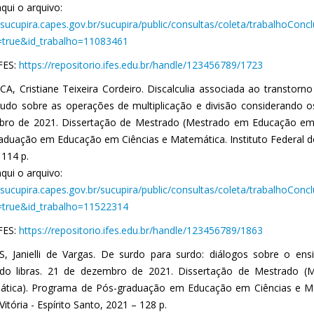
qui o arquivo:
//sucupira.capes.gov.br/sucupira/public/consultas/coleta/trabalhoCon
true&id_trabalho=11083461
IFES:
https://repositorio.ifes.edu.br/handle/123456789/1723
A, Cristiane Teixeira Cordeiro. Discalculia associada ao transtorno 
udo sobre as operações de multiplicação e divisão considerando 
ro de 2021. Dissertação de Mestrado (Mestrado em Educação em 
aduação em Educação em Ciências e Matemática. Instituto Federal do Es
 114 p.
qui o arquivo:
//sucupira.capes.gov.br/sucupira/public/consultas/coleta/trabalhoCon
true&id_trabalho=11522314
IFES:
https://repositorio.ifes.edu.br/handle/123456789/1863
, Janielli de Vargas. De surdo para surdo: diálogos sobre o e
ando libras. 21 de dezembro de 2021. Dissertação de Mestrado 
tica). Programa de Pós-graduação em Educação em Ciências e Mate
Vitória - Espírito Santo, 2021 – 128 p.