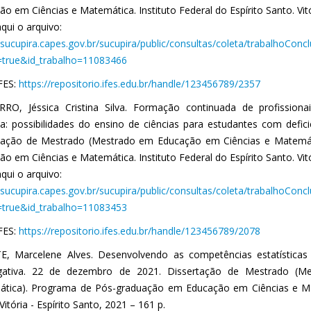
o em Ciências e Matemática. Instituto Federal do Espírito Santo. Vitó
qui o arquivo:
//sucupira.capes.gov.br/sucupira/public/consultas/coleta/trabalhoCon
true&id_trabalho=11083466
IFES:
https://repositorio.ifes.edu.br/handle/123456789/2357
RO, Jéssica Cristina Silva. Formação continuada de profissio
iva: possibilidades do ensino de ciências para estudantes com defic
tação de Mestrado (Mestrado em Educação em Ciências e Matemá
o em Ciências e Matemática. Instituto Federal do Espírito Santo. Vitó
qui o arquivo:
//sucupira.capes.gov.br/sucupira/public/consultas/coleta/trabalhoCon
true&id_trabalho=11083453
IFES:
https://repositorio.ifes.edu.br/handle/123456789/2078
, Marcelene Alves. Desenvolvendo as competências estatístic
igativa. 22 de dezembro de 2021. Dissertação de Mestrado (
tica). Programa de Pós-graduação em Educação em Ciências e Mate
Vitória - Espírito Santo, 2021 – 161 p.