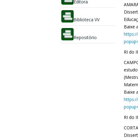
Editora
AMARAL
Disser
Educaçã
Biblioteca VV
Baixe a
https:
Repositório
popup=
RI do I
CAMPOS
estudo
(Mestr
Matemát
Baixe a
https:
popup=
RI do 
CORTAT
Disser