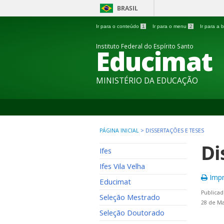
BRASIL
Ir para o conteúdo
1
Ir para o menu
2
Ir para a
Instituto Federal do Espírito Santo
Educimat
MINISTÉRIO DA EDUCAÇÃO
PÁGINA INICIAL
>
DISSERTAÇÕES E TESES
Di
Ifes
Ifes Vila Velha
Impr
Educimat
Publicad
Seleção Mestrado
28 de Ma
Seleção Doutorado