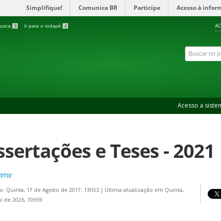
Simplifique!
Comunica BR
Participe
Acesso à infor
AC
 busca
3
Ir para o rodapé
4
Acesso a siste
ssertações e Teses - 2021
imir
o: Quinta, 17 de Agosto de 2017, 13h53
|
Última atualização em Quinta,
i de 2026, 10h59