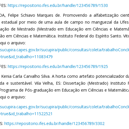
IFES:
https://repositorio.ifes.edu.br/handle/123456789/1530
A, Felipe Schiavo Marques de. Promovendo a alfabetização cien
a estadual por meio de uma aula de campo no manguezal da Ufes(V
tação de Mestrado (Mestrado em Educação em Ciências e Matemá
o em Ciências e Matemática. Instituto Federal do Espírito Santo. Vitór
qui o arquivo:
//sucupira.capes.gov.br/sucupira/public/consultas/coleta/trabalhoCon
true&id_trabalho=11083479
IFES:
https://repositorio.ifes.edu.br/handle/123456789/1925
Kenia Carla Carvalho Silva. A horta como artefato potencializador da
ada e sustentável. Vila Velha, ES: Dissertação (Mestrado) Instituto
 Programa de Pós-graduação em Educação em Ciências e Matemática,
qui o arquivo:
//sucupira.capes.gov.br/sucupira/public/consultas/coleta/trabalhoCon
true&id_trabalho=11522521
ES:
https://repositorio.ifes.edu.br/handle/123456789/3302