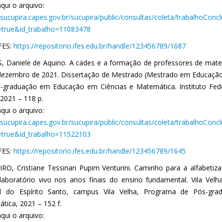
qui o arquivo:
//sucupira.capes.gov.br/sucupira/public/consultas/coleta/trabalhoCon
true&id_trabalho=11083478
IFES:
https://repositorio.ifes.edu.br/handle/123456789/1687
 Daniele de Aquino. A cades e a formação de professores de matemá
dezembro de 2021. Dissertação de Mestrado (Mestrado em Educação
-graduação em Educação em Ciências e Matemática. Instituto Federal
 2021 – 118 p.
qui o arquivo:
//sucupira.capes.gov.br/sucupira/public/consultas/coleta/trabalhoCon
true&id_trabalho=11522103
IFES:
https://repositorio.ifes.edu.br/handle/123456789/1645
RO, Cristiane Tessinari Pupim Venturini. Caminho para a alfabetiz
aboratório vivo nos anos finais do ensino fundamental. Vila Velha
al do Espírito Santo, campus Vila Velha, Programa de Pós-g
tica, 2021 – 152 f.
qui o arquivo: