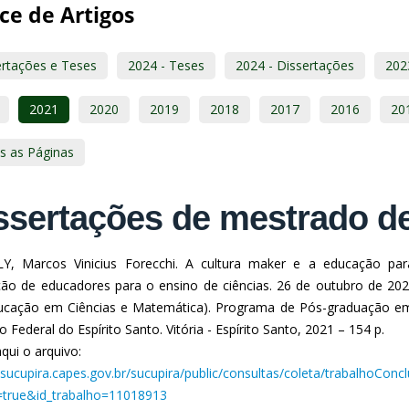
ce de Artigos
ertações e Teses
2024 - Teses
2024 - Dissertações
202
2021
2020
2019
2018
2017
2016
20
s as Páginas
ssertações de mestrado d
Y, Marcos Vinicius Forecchi. A cultura maker e a educação par
ão de educadores para o ensino de ciências. 26 de outubro de 20
cação em Ciências e Matemática). Programa de Pós-graduação em
to Federal do Espírito Santo. Vitória - Espírito Santo, 2021 – 154 p.
qui o arquivo:
//sucupira.capes.gov.br/sucupira/public/consultas/coleta/trabalhoCon
true&id_trabalho=11018913