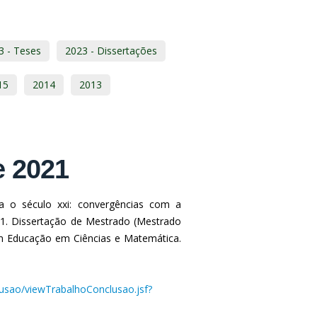
3 - Teses
2023 - Dissertações
15
2014
2013
e 2021
a o século xxi: convergências com a
21. Dissertação de Mestrado (Mestrado
 Educação em Ciências e Matemática.
clusao/viewTrabalhoConclusao.jsf?