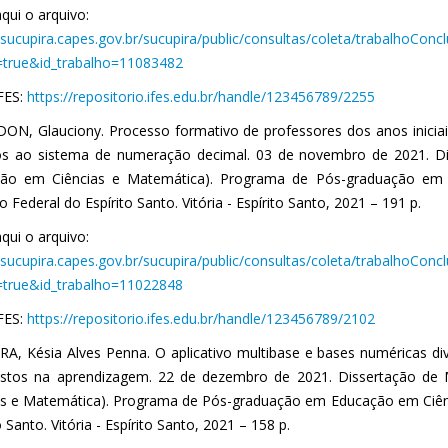
qui o arquivo:
//sucupira.capes.gov.br/sucupira/public/consultas/coleta/trabalhoCon
true&id_trabalho=11083482
IFES:
https://repositorio.ifes.edu.br/handle/123456789/2255
DON, Glauciony. Processo formativo de professores dos anos inici
vos ao sistema de numeração decimal. 03 de novembro de 2021. 
ão em Ciências e Matemática). Programa de Pós-graduação em 
to Federal do Espírito Santo. Vitória - Espírito Santo, 2021 – 191 p.
qui o arquivo:
//sucupira.capes.gov.br/sucupira/public/consultas/coleta/trabalhoCon
true&id_trabalho=11022848
IFES:
https://repositorio.ifes.edu.br/handle/123456789/2102
RA, Késia Alves Penna. O aplicativo multibase e bases numéricas di
stos na aprendizagem. 22 de dezembro de 2021. Dissertação d
as e Matemática). Programa de Pós-graduação em Educação em Ciênci
o Santo. Vitória - Espírito Santo, 2021 – 158 p.