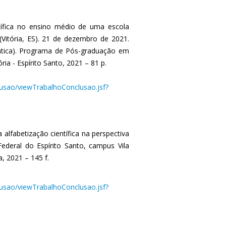
tífica no ensino médio de uma escola
itória, ES). 21 de dezembro de 2021.
tica). Programa de Pós-graduação em
ia - Espírito Santo, 2021 – 81 p.
clusao/viewTrabalhoConclusao.jsf?
 alfabetização científica na perspectiva
 Federal do Espírito Santo, campus Vila
 2021 – 145 f.
clusao/viewTrabalhoConclusao.jsf?