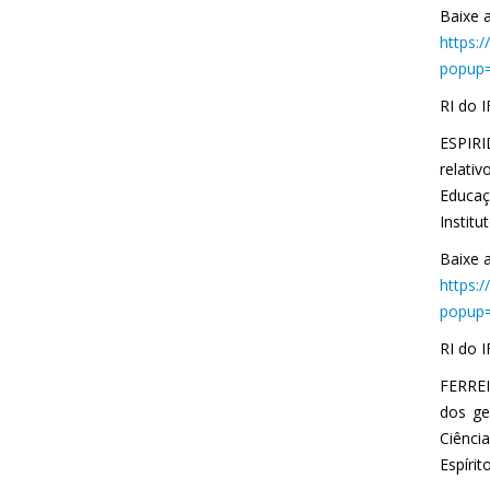
Baixe a
https:
popup=
RI do 
ESPIRI
relati
Educaç
Institu
Baixe a
https:
popup=
RI do 
FERREI
dos ge
Ciênci
Espírit