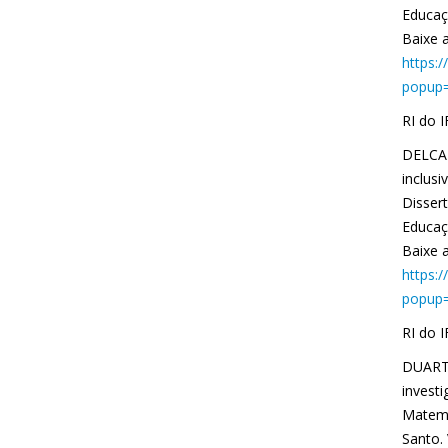
Educaçã
Baixe a
https:
popup=
RI do 
DELCAR
inclus
Disser
Educaçã
Baixe a
https:
popup=
RI do 
DUARTE
invest
Matemá
Santo. 