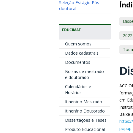
Seleção Estágio Pós-
Índi
doutoral
Diss
EDUCIMAT
2022
Quem somos
Toda
Dados cadastrais
Documentos
Di
Bolsas de mestrado
e doutorado
ACCIOL
Calendários e
Horários
formaç
em Edu
Itinerário Mestrado
Institu
Itinerário Doutorado
Baixe a
Dissertações e Teses
https:
popup=
Produto Educacional