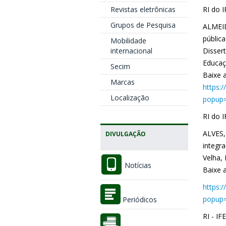
RI do 
Revistas eletrônicas
Grupos de Pesquisa
ALMEID
públic
Mobilidade
Disser
internacional
Educaçã
Secim
Baixe a
Marcas
https:
Localização
popup=
RI do 
ALVES, 
DIVULGAÇÃO
integr
Velha,
Notícias
Baixe a
https:
popup=
Periódicos
RI - IF