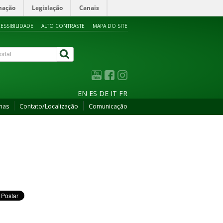
mação
Legislação
Canais
ESSIBILIDADE
ALTO CONTRASTE
MAPA DO SITE
EN
ES
DE
IT
FR
mas
Contato/Localização
Comunicação