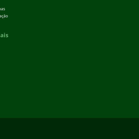
mas
zação
ais