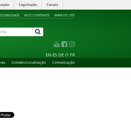
mação
Legislação
Canais
ESSIBILIDADE
ALTO CONTRASTE
MAPA DO SITE
EN
ES
DE
IT
FR
mas
Contato/Localização
Comunicação