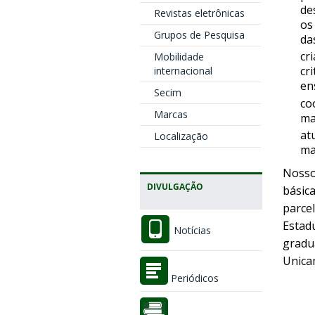
de
Revistas eletrônicas
os
Grupos de Pesquisa
da
cr
Mobilidade
cr
internacional
en
Secim
co
Marcas
ma
at
Localização
ma
Nosso
DIVULGAÇÃO
básica
parce
Estad
Notícias
gradu
Unica
Periódicos