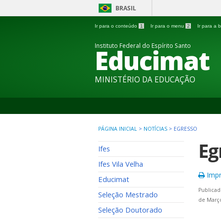
BRASIL
Ir para o conteúdo
1
Ir para o menu
2
Ir para a
Instituto Federal do Espírito Santo
Educimat
MINISTÉRIO DA EDUCAÇÃO
PÁGINA INICIAL
>
NOTÍCIAS
>
EGRESSO
Eg
Ifes
Ifes Vila Velha
Impr
Educimat
Publicad
Seleção Mestrado
de Março
Seleção Doutorado