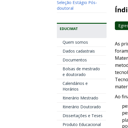
Seleção Estágio Pós-
doutoral
Índi
Egre
EDUCIMAT
Quem somos
As pr
foram 
Dados cadastrais
Matem
Documentos
metod
Bolsas de mestrado
tecno
e doutorado
Tecno
Calendários e
materi
Horários
Ao fin
Itinerário Mestrado
pe
Itinerário Doutorado
pe
Dissertações e Teses
pl
Produto Educacional
po