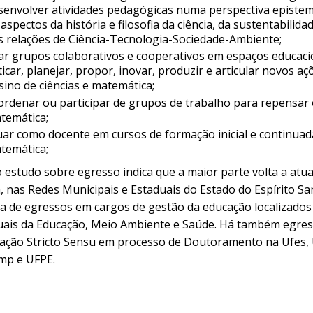
senvolver atividades pedagógicas numa perspectiva episte
 aspectos da história e filosofia da ciência, da sustentabilid
s relações de Ciência-Tecnologia-Sociedade-Ambiente;
iar grupos colaborativos e cooperativos em espaços educaci
iticar, planejar, propor, inovar, produzir e articular novos
sino de ciências e matemática;
ordenar ou participar de grupos de trabalho para repensar o
temática;
uar como docente em cursos de formação inicial e continuada
temática;
 estudo sobre
egresso indica que a maior parte volta a atu
, nas Redes Municipais e Estaduais do Estado do Espírito S
la de egressos em cargos de gestão da educação localizados
uais da Educação, Meio Ambiente e Saúde. Há também egre
ação Stricto Sensu em processo de Doutoramento na Ufes, Uf
mp e UFPE.