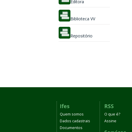
Editora
Biblioteca VV
Repositório
Ifes
RSS
Quem somos
O que é?
Dados cadastrais
Assine
Documentos