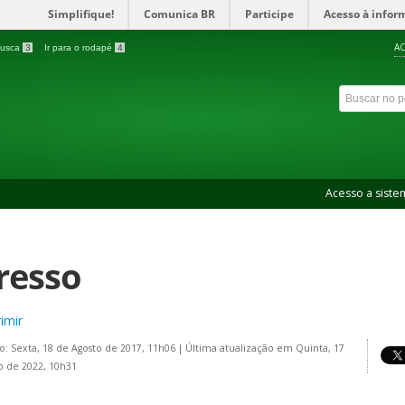
Simplifique!
Comunica BR
Participe
Acesso à infor
AC
 busca
3
Ir para o rodapé
4
Acesso a siste
resso
imir
o: Sexta, 18 de Agosto de 2017, 11h06
|
Última atualização em Quinta, 17
 de 2022, 10h31