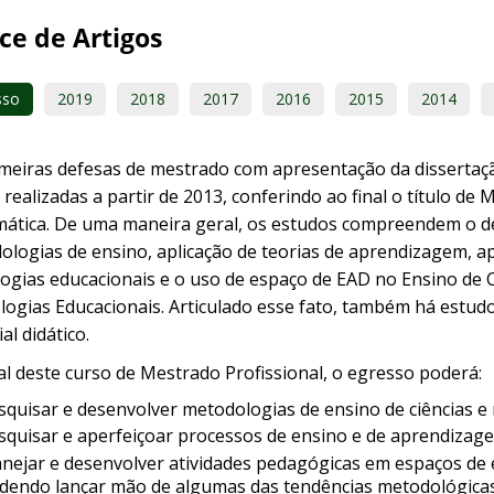
ce de Artigos
sso
2019
2018
2017
2016
2015
2014
imeiras defesas de mestrado com apresentação da dissertaç
realizadas a partir de 2013, conferindo ao final o título de
ática. De uma maneira geral, os estudos compreendem o d
ologias de ensino, aplicação de teorias de aprendizagem, a
logias educacionais e o uso de espaço de EAD no Ensino de 
logias Educacionais. Articulado esse fato, também há estu
al didático.
al deste curso de Mestrado Profissional, o egresso poderá:
squisar e desenvolver metodologias de ensino de ciências e
squisar e aperfeiçoar processos de ensino e de aprendizage
anejar e desenvolver atividades pedagógicas em espaços de 
dendo lançar mão de algumas das tendências metodológicas 