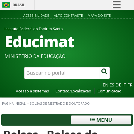
BRASIL
Simplifique!
ACESSIBILIDADE
ALTO CONTRASTE
MAPA DO SITE
Comunica BR
Instituto Federal do Espírito Santo
Educimat
Participe
Acesso à informação
Legislação
MINISTÉRIO DA EDUCAÇÃO
Canais
EN
ES
DE
IT
FR
Acesso a sistemas
Contato/Localização
Comunicação
PÁGINA INICIAL
>
BOLSAS DE MESTRADO E DOUTORADO
MENU