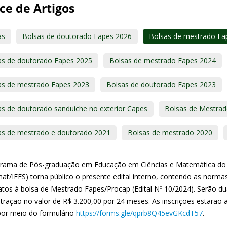
ce de Artigos
as
Bolsas de doutorado Fapes 2026
Bolsas de mestrado Fa
as de doutorado Fapes 2025
Bolsas de mestrado Fapes 2024
as de mestrado Fapes 2023
Bolsas de doutorado Fapes 2023
as de doutorado sanduiche no exterior Capes
Bolsas de Mestra
as de mestrado e doutorado 2021
Bolsas de mestrado 2020
rama de Pós-graduação em Educação em Ciências e Matemática do Ins
mat/IFES) torna público o presente edital interno, contendo as norma
atos à bolsa de Mestrado Fapes/Procap (Edital Nº 10/2024). Serão d
tração no valor de R$ 3.200,00 por 24 meses. As inscrições estarão a
por meio do formulário
https://forms.gle/qprb8Q45evGKcdT57
.