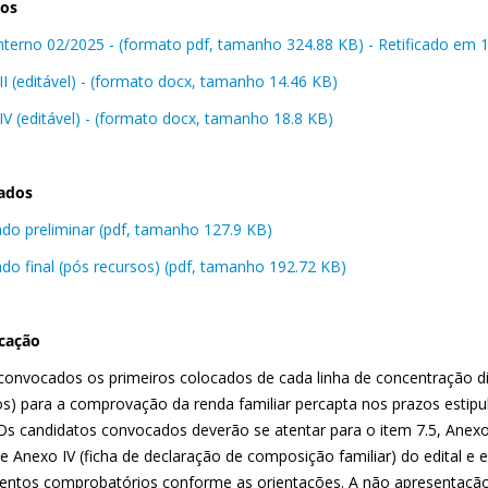
vos
 interno 02/2025 - (formato pdf, tamanho 324.88 KB) - Retificado em
II (editável) - (formato docx, tamanho 14.46 KB)
IV (editável) - (formato docx, tamanho 18.8 KB)
ados
ado preliminar (pdf, tamanho 127.9 KB)
ado final (pós recursos) (pdf, tamanho 192.72 KB)
cação
convocados os primeiros colocados de cada linha de concentração div
os) para a comprovação da renda familiar percapta nos prazos esti
. Os candidatos convocados deverão se atentar para o item 7.5, Anex
e Anexo IV (ficha de declaração de composição familiar) do edital e 
ntos comprobatórios conforme as orientações. A não apresentação