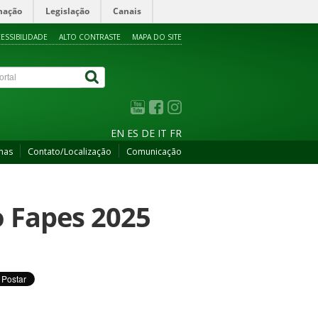
mação
Legislação
Canais
ESSIBILIDADE
ALTO CONTRASTE
MAPA DO SITE
EN
ES
DE
IT
FR
mas
Contato/Localização
Comunicação
o Fapes 2025