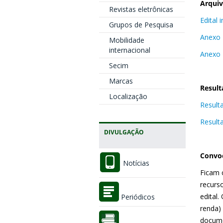
Arqui
Revistas eletrônicas
Edital
Grupos de Pesquisa
Anexo 
Mobilidade
internacional
Anexo 
Secim
Marcas
Result
Localização
Result
Result
DIVULGAÇÃO
Convo
Notícias
Ficam 
recurs
edital
Periódicos
renda) 
docume