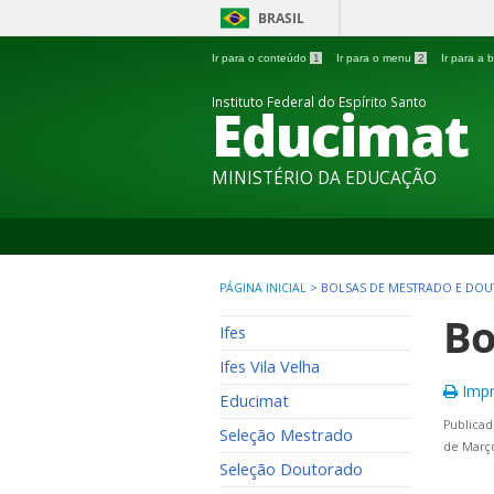
BRASIL
Ir para o conteúdo
1
Ir para o menu
2
Ir para a
Instituto Federal do Espírito Santo
Educimat
MINISTÉRIO DA EDUCAÇÃO
PÁGINA INICIAL
>
BOLSAS DE MESTRADO E DO
Bo
Ifes
Ifes Vila Velha
Impr
Educimat
Publicad
Seleção Mestrado
de Março
Seleção Doutorado