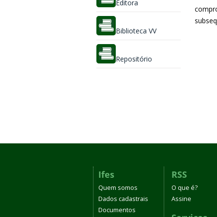
Editora
compro
subseq
Biblioteca VV
Repositório
Ifes
RSS
Quem somos
O que é?
Dados cadastrais
Assine
Documentos