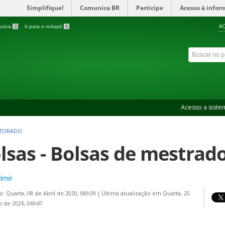
Simplifique!
Comunica BR
Participe
Acesso à infor
AC
 busca
3
Ir para o rodapé
4
Acesso a siste
UTORADO
lsas - Bolsas de mestrad
imir
o: Quarta, 08 de Abril de 2020, 08h39
|
Última atualização em Quarta, 25
 de 2026, 06h47