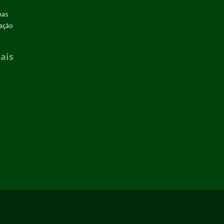
mas
zação
ais