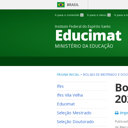
BRASIL
Ir para o conteúdo
1
Ir para o menu
2
Ir para a
Instituto Federal do Espírito Santo
Educimat
MINISTÉRIO DA EDUCAÇÃO
PÁGINA INICIAL
>
BOLSAS DE MESTRADO E DO
Bo
Ifes
20
Ifes Vila Velha
Educimat
Seleção Mestrado
Impr
Seleção Doutorado
Publicad
de Março