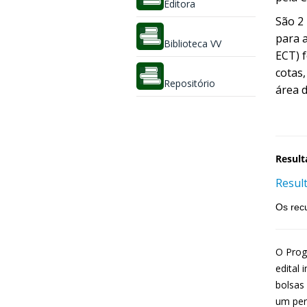
Editora
São 2
para 
Biblioteca VV
ECT) f
cotas,
Repositório
área 
Result
Resul
Os rec
O Prog
edital
bolsas
um per