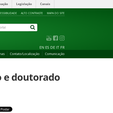
mação
Legislação
Canais
ESSIBILIDADE
ALTO CONTRASTE
MAPA DO SITE
EN
ES
DE
IT
FR
mas
Contato/Localização
Comunicação
o e doutorado