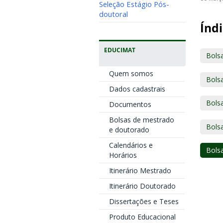
Seleção Estágio Pós-
doutoral
Índi
EDUCIMAT
Bols
Quem somos
Bols
Dados cadastrais
Bols
Documentos
Bolsas de mestrado
Bols
e doutorado
Calendários e
Bols
Horários
Itinerário Mestrado
Itinerário Doutorado
Dissertações e Teses
Produto Educacional