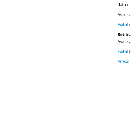
data da
As insc
Edital
Retifi
Avalia
Edital
Anexo 