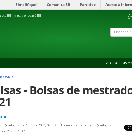
Simplifique!
Comunica BR
Participe
Acesso à infor
AC
 busca
3
Ir para o rodapé
4
Acesso a siste
UTORADO
lsas - Bolsas de mestrad
21
imir
o: Quarta, 08 de Abril de 2020, 08h39
|
Última atualização em Quarta, 25
 de 2026, 06h47