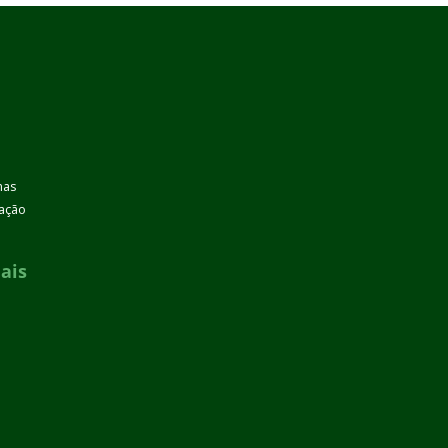
mas
zação
ais