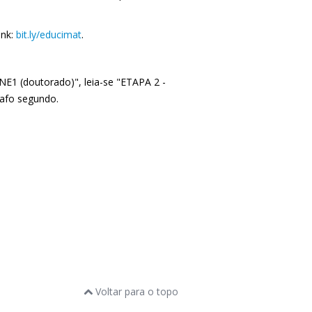
ink:
bit.ly/educimat
.
 NE1 (doutorado)", leia-se "ETAPA 2 -
rafo segundo.
Voltar para o topo