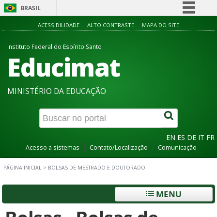
BRASIL
Simplifique!
ACESSIBILIDADE
ALTO CONTRASTE
MAPA DO SITE
Comunica BR
Instituto Federal do Espírito Santo
Educimat
Participe
Acesso à informação
Legislação
MINISTÉRIO DA EDUCAÇÃO
Canais
EN
ES
DE
IT
FR
Acesso a sistemas
Contato/Localização
Comunicação
PÁGINA INICIAL
>
BOLSAS DE MESTRADO E DOUTORADO
MENU