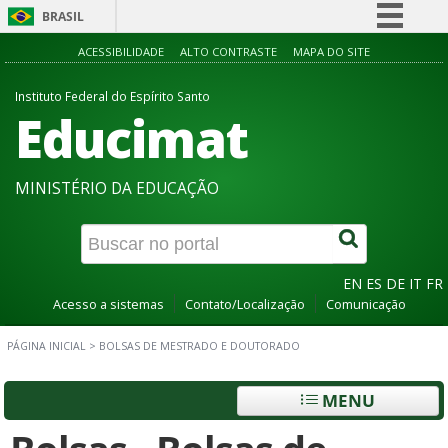
BRASIL
Simplifique!
ACESSIBILIDADE
ALTO CONTRASTE
MAPA DO SITE
Comunica BR
Instituto Federal do Espírito Santo
Educimat
Participe
Acesso à informação
Legislação
MINISTÉRIO DA EDUCAÇÃO
Canais
EN
ES
DE
IT
FR
Acesso a sistemas
Contato/Localização
Comunicação
PÁGINA INICIAL
>
BOLSAS DE MESTRADO E DOUTORADO
MENU