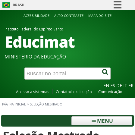
BRASIL
Simplifique!
ACESSIBILIDADE
ALTO CONTRASTE
MAPA DO SITE
Comunica BR
Instituto Federal do Espírito Santo
Educimat
Participe
Acesso à informação
Legislação
MINISTÉRIO DA EDUCAÇÃO
Canais
EN
ES
DE
IT
FR
Acesso a sistemas
Contato/Localização
Comunicação
PÁGINA INICIAL
>
SELEÇÃO MESTRADO
MENU