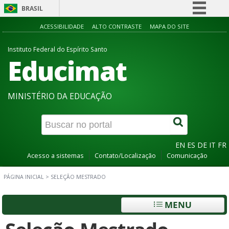
BRASIL
Simplifique!
ACESSIBILIDADE
ALTO CONTRASTE
MAPA DO SITE
Comunica BR
Instituto Federal do Espírito Santo
Educimat
Participe
Acesso à informação
Legislação
MINISTÉRIO DA EDUCAÇÃO
Canais
EN
ES
DE
IT
FR
Acesso a sistemas
Contato/Localização
Comunicação
PÁGINA INICIAL
>
SELEÇÃO MESTRADO
MENU