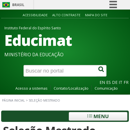
BRASIL
Simplifique!
ACESSIBILIDADE
ALTO CONTRASTE
MAPA DO SITE
Comunica BR
Instituto Federal do Espírito Santo
Educimat
Participe
Acesso à informação
Legislação
MINISTÉRIO DA EDUCAÇÃO
Canais
EN
ES
DE
IT
FR
Acesso a sistemas
Contato/Localização
Comunicação
PÁGINA INICIAL
>
SELEÇÃO MESTRADO
MENU