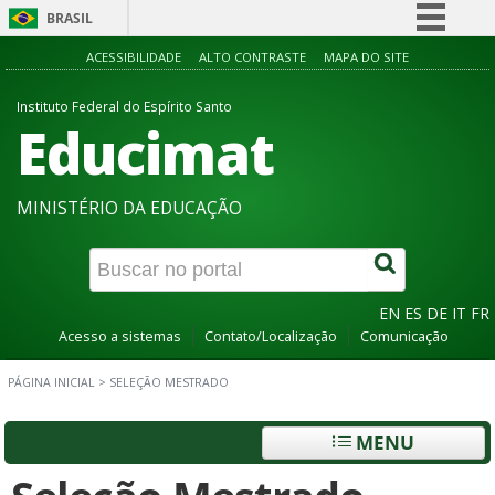
BRASIL
Simplifique!
ACESSIBILIDADE
ALTO CONTRASTE
MAPA DO SITE
Comunica BR
Instituto Federal do Espírito Santo
Educimat
Participe
Acesso à informação
Legislação
MINISTÉRIO DA EDUCAÇÃO
Canais
EN
ES
DE
IT
FR
Acesso a sistemas
Contato/Localização
Comunicação
PÁGINA INICIAL
>
SELEÇÃO MESTRADO
MENU