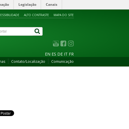
mação
Legislação
Canais
ESSIBILIDADE
ALTO CONTRASTE
MAPA DO SITE
EN
ES
DE
IT
FR
mas
Contato/Localização
Comunicação