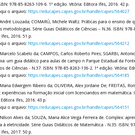
SBN: 978-85-8263-109-6. 1ª edição. Vitória: Editora Ifes, 2016. 42 p.
aqui o arquivo:
https://educapes.capes.gov.br/handle/capes/564027
 André Louzada; COMARÚ, Michele Waltz. Práticas para o ensino de q
s metodologias. Série Guias Didáticos de Ciências – N.36. ISBN: 978-8
 Ifes, 2016. 51 p.
aqui o arquivo:
https://educapes.capes.gov.br/handle/capes/564212
 Marcelo Scabelo da; CAMPOS, Carlos Roberto Pires; SGARBI, Antonio 
ia: um guia didático para aulas de campo n Parque Estadual da Fonte 
os de Ciências - N.37. ISBN: 978-85-8263-136-2. 1ª edição. Vitória: Edi
aqui o arquivo:
https://educapes.capes.gov.br/handle/capes/564185
 Maria Edwirgem Ribeiro da; OLIVEIRA, Alex Jordane De; FREITAS, Ron
is: experiências na formação inicial com licenciandos em matemática. 
: Editora Ifes, 2016. 43 p.
aqui o arquivo:
https://educapes.capes.gov.br/handle/capes/564151
 Nilson Alves da; SOUZA, Maria Alice Veiga Ferreira de. Complex: a
a à eletricidade. Série Guias Didáticos de Matemática - N.35. ISBN: 97
 Ifes, 2017. 50 p.