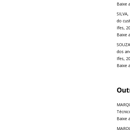
Baixe 
SILVA,
do cust
Ifes, 2
Baixe 
SOUZA,
dos ano
Ifes, 2
Baixe 
Out
MARQUE
Técnico
Baixe 
MARQUE