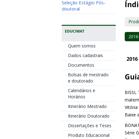
Seleção Estágio Pós-
Índi
doutoral
Prod
EDUCIMAT
2016
Quem somos
Dados cadastrais
2016
Documentos
Bolsas de mestrado
Gui
e doutorado
Calendários e
BISSI, 
Horários
matemá
Itinerário Mestrado
Vitória
Baixe 
Itinerário Doutorado
BONATO
Dissertações e Teses
Série G
Produto Educacional