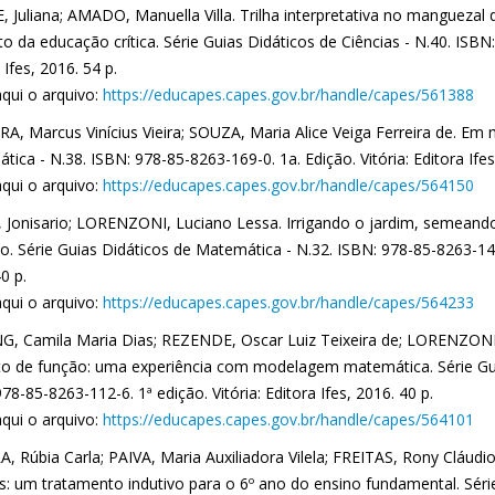
 Juliana; AMADO, Manuella Villa. Trilha interpretativa no manguezal 
o da educação crítica. Série Guias Didáticos de Ciências - N.40. ISBN:
 Ifes, 2016. 54 p.
aqui o arquivo:
https://educapes.capes.gov.br/handle/capes/561388
A, Marcus Vinícius Vieira; SOUZA, Maria Alice Veiga Ferreira de. Em 
ica - N.38. ISBN: 978-85-8263-169-0. 1a. Edição. Vitória: Editora Ifes
aqui o arquivo:
https://educapes.capes.gov.br/handle/capes/564150
, Jonisario; LORENZONI, Luciano Lessa. Irrigando o jardim, semean
vo. Série Guias Didáticos de Matemática - N.32. ISBN: 978-85-8263-143-0
0 p.
aqui o arquivo:
https://educapes.capes.gov.br/handle/capes/564233
, Camila Maria Dias; REZENDE, Oscar Luiz Teixeira de; LORENZONI
to de função: uma experiência com modelagem matemática. Série Gui
78-85-8263-112-6. 1ª edição. Vitória: Editora Ifes, 2016. 40 p.
aqui o arquivo:
https://educapes.capes.gov.br/handle/capes/564101
, Rúbia Carla; PAIVA, Maria Auxiliadora Vilela; FREITAS, Rony Cláudio
is: um tratamento indutivo para o 6º ano do ensino fundamental. Séri