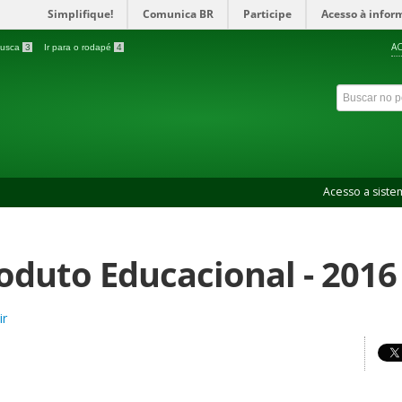
Simplifique!
Comunica BR
Participe
Acesso à infor
AC
 busca
3
Ir para o rodapé
4
Acesso a siste
oduto Educacional - 2016
ir