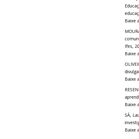
Educaç
educaçã
Baixe 
MOURA,
comuni
Ifes, 2
Baixe 
OLIVEI
divulga
Baixe 
RESEND
aprendi
Baixe 
SÁ, La
investi
Baixe 