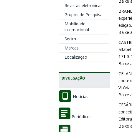
Baixe 
Revistas eletrônicas
BRANDÃ
Grupos de Pesquisa
experi
Mobilidade
edição.
internacional
Baixe 
Secim
CASTIG
Marcas
alfabe
171-3. 
Localização
Baixe 
CELANT
DIVULGAÇÃO
context
Vitória
Baixe 
Notícias
CESÁRI
conceit
Periódicos
Editora
Baixe 