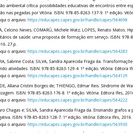
ão ambiental crítica: possibilidades educativas de encontros entre e
o nas pegadas por Vitória. ISBN: 978-85-8263-137-9. 1ª edição. Vitória
aqui o arquivo:
https://educapes.capes.gov.br/handle/capes/564098
 Celcino Neves; COMARÚ, Michele Watz; LOPES, Renato Matos. Hipe
tários de saúde: uma proposta de formação em serviço. ISBN: 978-85-
016. 27 p.
aqui o arquivo:
https://educapes.capes.gov.br/handle/capes/564283
RA, Sabrine Costa; SILVA, Sandra Aparecida Fraga da. Transformaçõe
ndo atividades. ISBN: 978-85-8263-129-4. 1ª edição. Vitória: Editora If
aqui o arquivo:
https://educapes.capes.gov.br/handle/capes/564129
E, Allana Cristini Borges de; THIENGO, Edmar Reis. Síndrome de Wa
zagem. ISBN: 978-85-8263-176-8. 1ª edição. Vitória: Editora Ifes, 2016
aqui o arquivo:
https://educapes.capes.gov.br/handle/capes/564222
uro Chagas e; SILVA, Sandra Aparecida Fraga da. Ensinando grafos a p
gativa. ISBN: 978-85-8263-128-7. 1ª edição. Vitória: Editora Ifes, 2016.
aqui o arquivo:
https://educapes.capes.gov.br/handle/capes/563930