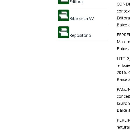
Editora
CONDE,
context
Editora
Biblioteca VV
Baixe 
FERREIR
Repositório
Matemát
Baixe 
LITTIG
reflexi
2016. 4
Baixe 
PAGUNG
concei
ISBN: 9
Baixe 
PEREIRA
natura