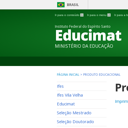
BRASIL
Ir para o conteúdo
1
Ir para o menu
2
Ir para a
Instituto Federal do Espírito Santo
Educimat
MINISTÉRIO DA EDUCAÇÃO
PÁGINA INICIAL
>
PRODUTO EDUCACIONAL
Pr
Ifes
Ifes Vila Velha
Imprim
Educimat
Seleção Mestrado
Seleção Doutorado