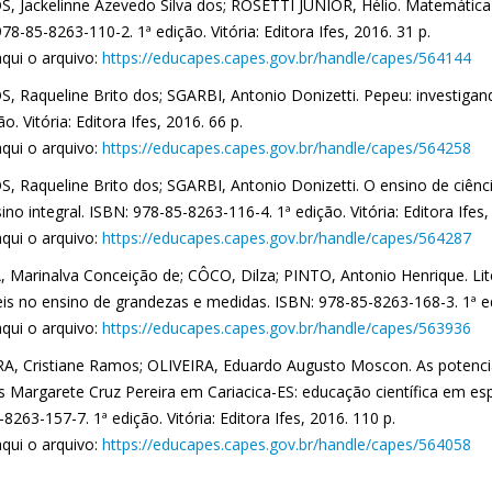
, Jackelinne Azevedo Silva dos; ROSETTI JÚNIOR, Hélio. Matemática 
78-85-8263-110-2. 1ª edição. Vitória: Editora Ifes, 2016. 31 p.
aqui o arquivo:
https://educapes.capes.gov.br/handle/capes/564144
, Raqueline Brito dos; SGARBI, Antonio Donizetti. Pepeu: investigand
ão. Vitória: Editora Ifes, 2016. 66 p.
aqui o arquivo:
https://educapes.capes.gov.br/handle/capes/564258
, Raqueline Brito dos; SGARBI, Antonio Donizetti. O ensino de ciênci
no integral. ISBN: 978-85-8263-116-4. 1ª edição. Vitória: Editora Ifes,
aqui o arquivo:
https://educapes.capes.gov.br/handle/capes/564287
 Marinalva Conceição de; CÔCO, Dilza; PINTO, Antonio Henrique. Lit
is no ensino de grandezas e medidas. ISBN: 978-85-8263-168-3. 1ª ediç
aqui o arquivo:
https://educapes.capes.gov.br/handle/capes/563936
RA, Cristiane Ramos; OLIVEIRA, Eduardo Augusto Moscon. As potenci
as Margarete Cruz Pereira em Cariacica-ES: educação científica em e
8263-157-7. 1ª edição. Vitória: Editora Ifes, 2016. 110 p.
aqui o arquivo:
https://educapes.capes.gov.br/handle/capes/564058