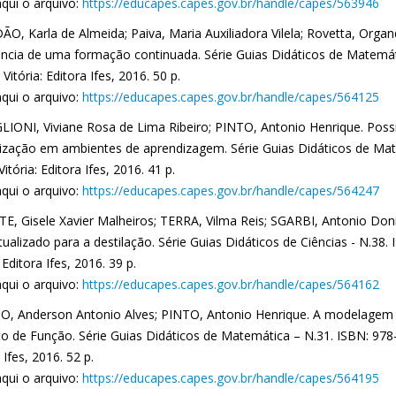
aqui o arquivo:
https://educapes.capes.gov.br/handle/capes/563946
O, Karla de Almeida; Paiva, Maria Auxiliadora Vilela; Rovetta, Organ
ência de uma formação continuada. Série Guias Didáticos de Matemát
 Vitória: Editora Ifes, 2016. 50 p.
aqui o arquivo:
https://educapes.capes.gov.br/handle/capes/564125
LIONI, Viviane Rosa de Lima Ribeiro; PINTO, Antonio Henrique. Poss
tização em ambientes de aprendizagem. Série Guias Didáticos de Mat
Vitória: Editora Ifes, 2016. 41 p.
aqui o arquivo:
https://educapes.capes.gov.br/handle/capes/564247
E, Gisele Xavier Malheiros; TERRA, Vilma Reis; SGARBI, Antonio Doniz
ualizado para a destilação. Série Guias Didáticos de Ciências - N.38.
: Editora Ifes, 2016. 39 p.
aqui o arquivo:
https://educapes.capes.gov.br/handle/capes/564162
O, Anderson Antonio Alves; PINTO, Antonio Henrique. A modelagem
o de Função. Série Guias Didáticos de Matemática – N.31. ISBN: 978-8
 Ifes, 2016. 52 p.
aqui o arquivo:
https://educapes.capes.gov.br/handle/capes/564195