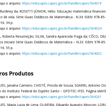
aqui o arquivo:
https://educapes.capes.gov.br/handle/capes/564019
 Rurdiney da; ROSETTI JÚNIOR, Hélio. Educação matemática financeira
o de vida. Série Guias Didáticos de Matemática - N.34. ISBN: 978-85-8
016. 34 p.
aqui o arquivo:
https://educapes.capes.gov.br/handle/capes/564024
 Roberta Resurreição; SILVA, Sandra Aparecida Fraga da; CÔCO, Dilza.
s iniciais! Série Guias Didáticos de Matemática – N.33. ISBN: 978-85-8
016. 55 p.
aqui o arquivo:
https://educapes.capes.gov.br/handle/capes/564002
ros Produtos
S, Janaína Carneiro; CHISTÉ, Priscila de Souza; SGARBI, Antonio D
 do Instituto Federal do Espírito Santo – GPDTEC-IFES. Página eletrôn
aqui o arquivo:
https://educapes.capes.gov.br/handle/capes/564201
S, Maria Luiza de Lima; OLIVEIRA, Eduardo Augusto Moscon; LOBIN