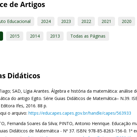
ce de Artigos
uto Educacional
2024
2023
2022
2021
2020
2015
2014
2013
Todas as Páginas
as Didáticos
Tiago; SAD, Lígia Arantes. Álgebra e história da matemática: análise 
tica do antigo Egito. Série Guias Didáticos de Matemática– N.39. IS
: Editora Ifes, 2016. 88 p.
aqui o arquivo:
https://educapes.capes.gov.br/handle/capes/563933
, Fernanda Soares da Silva; PINTO, Antonio Henrique. Educação mat
uias Didáticos de Matemática - Nº 37. ISBN: 978-85-8263-156-0. 1ª ediç