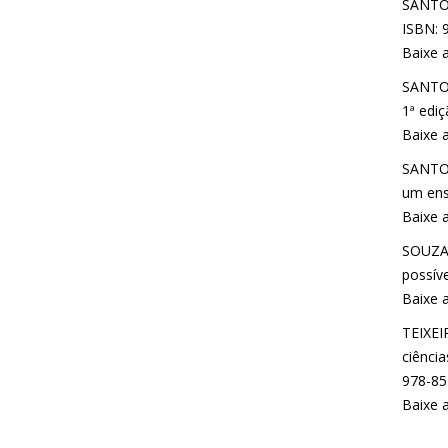
SANTOS
ISBN: 9
Baixe 
SANTOS
1ª ediç
Baixe 
SANTOS
um ensi
Baixe 
SOUZA,
possíve
Baixe 
TEIXEI
ciênci
978-85-
Baixe 