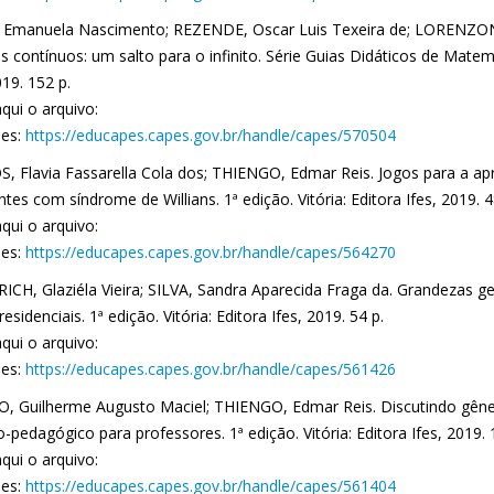
 Emanuela Nascimento; REZENDE, Oscar Luis Texeira de; LORENZONI
 contínuos: um salto para o infinito. Série Guias Didáticos de Matemát
019. 152 p.
qui o arquivo:
es:
https://educapes.capes.gov.br/handle/capes/570504
, Flavia Fassarella Cola dos; THIENGO, Edmar Reis. Jogos para a a
tes com síndrome de Willians. 1ª edição. Vitória: Editora Ifes, 2019. 4
qui o arquivo:
es:
https://educapes.capes.gov.br/handle/capes/564270
ICH, Glaziéla Vieira; SILVA, Sandra Aparecida Fraga da. Grandezas g
residenciais. 1ª edição. Vitória: Editora Ifes, 2019. 54 p.
qui o arquivo:
es:
https://educapes.capes.gov.br/handle/capes/561426
O, Guilherme Augusto Maciel; THIENGO, Edmar Reis. Discutindo gêner
o-pedagógico para professores. 1ª edição. Vitória: Editora Ifes, 2019. 
qui o arquivo:
es:
https://educapes.capes.gov.br/handle/capes/561404