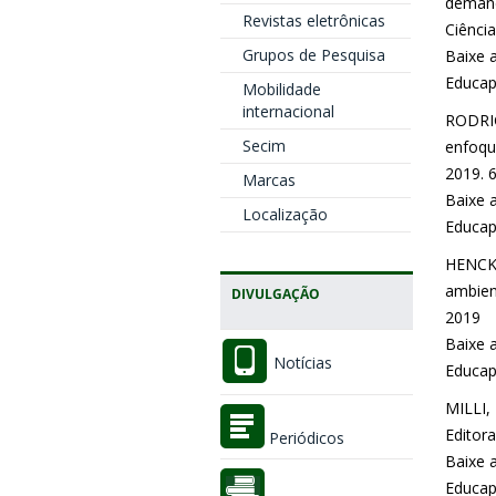
demand
Revistas eletrônicas
Ciência
Grupos de Pesquisa
Baixe a
Educap
Mobilidade
internacional
RODRIG
Secim
enfoque
2019. 6
Marcas
Baixe a
Localização
Educap
HENCKE
ambient
DIVULGAÇÃO
2019
Baixe a
Notícias
Educap
MILLI,
Editora
Periódicos
Baixe a
Educap