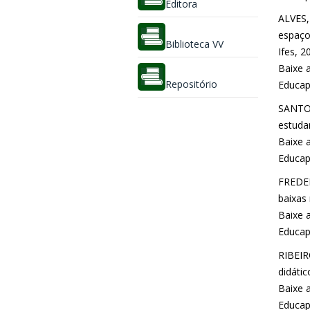
Editora
ALVES,
espaços
Biblioteca VV
Ifes, 2
Baixe a
Repositório
Educap
SANTOS
estudan
Baixe a
Educap
FREDER
baixas 
Baixe a
Educap
RIBEIR
didátic
Baixe a
Educap