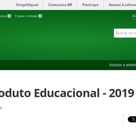
Simplifique!
Comunica BR
Participe
Acesso à infor
AC
 busca
3
Ir para o rodapé
4
Acesso a siste
oduto Educacional - 2019
ir