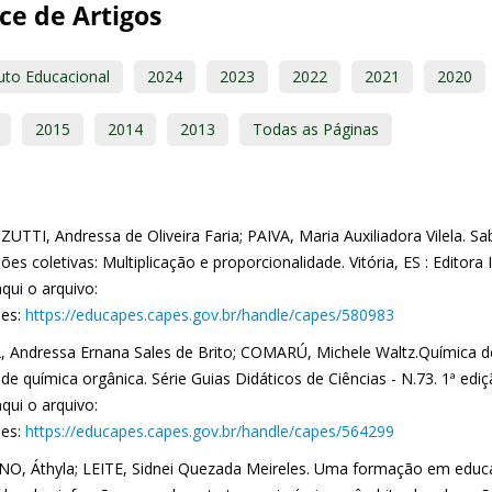
ce de Artigos
uto Educacional
2024
2023
2022
2021
2020
2015
2014
2013
Todas as Páginas
TTI, Andressa de Oliveira Faria; PAIVA, Maria Auxiliadora Vilela. Sabe
ões coletivas: Multiplicação e proporcionalidade. Vitória, ES : Editora 
qui o arquivo:
es:
https://educapes.capes.gov.br/handle/capes/580983
 Andressa Ernana Sales de Brito; COMARÚ, Michele Waltz.Química d
de química orgânica. Série Guias Didáticos de Ciências - N.73. 1ª edição
qui o arquivo:
es:
https://educapes.capes.gov.br/handle/capes/564299
O, Áthyla; LEITE, Sidnei Quezada Meireles. Uma formação em educ