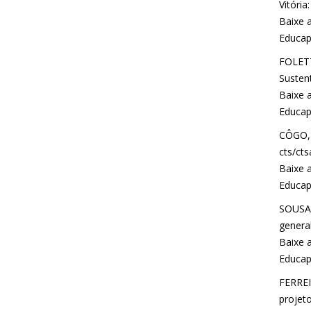
Vitória
Baixe a
Educap
FOLETT
Sustent
Baixe a
Educap
CÔGO, 
cts/cts
Baixe a
Educap
SOUSA,
general
Baixe a
Educap
FERREI
projeto