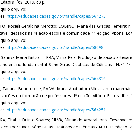
: Editora Ifes, 2019. 68 p.
qui o arquivo:
es:
https://educapes.capes.gov.br/handle/capes/564273
O, Rosieli Geraldina Merotto; LOBINO, Maria das Graças Ferreira; NE
ável: desafios na relação escola e comunidade. 1ª edição. Vitória: Edit
qui o arquivo:
es:
https://educapes.capes.gov.br/handle/capes/580984
Sannya Maria Britto; TERRA, Vilma Reis. Produção de sabão artesan
a no ensino fundamental. Série Guias Didáticos de Ciências - N.74. 1ª ed
qui o arquivo:
es:
https://educapes.capes.gov.br/handle/capes/564326
 Tatiana Bonomo de; PAIVA, Maria Auxiliadora Vilela. Uma matemáti
izações na formação de professores. 1ª edição. Vitória: Editora Ifes, 
qui o arquivo:
es:
https://educapes.capes.gov.br/handle/capes/564251
RA, Thalita Quinto Soares; SILVA, Mirian do Amaral Jonis. Desenvolve
s colaborativos. Série Guias Didáticos de Ciências - N.71. 1ª edição. Vit