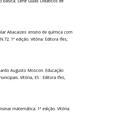
básica. Série Guias Didáticos de
olar Abacaizes: ensino de química com
72. 1ª edição. Vitória: Editora Ifes,
duardo Augusto Moscon. Educação
icipais. Vitória, ES : Editora Ifes,
sinar matemática. 1ª edição. Vitória: