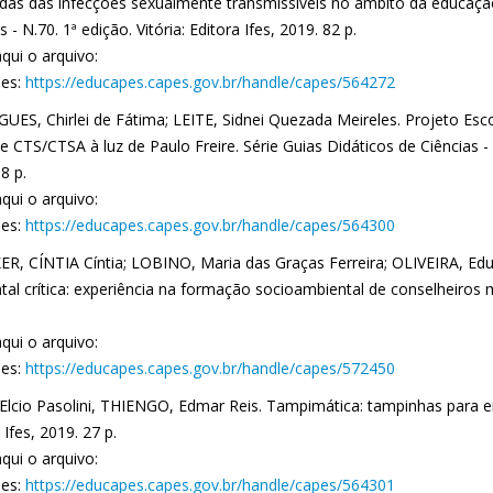
as das infecções sexualmente transmissíveis no âmbito da educação 
s - N.70. 1ª edição. Vitória: Editora Ifes, 2019. 82 p.
qui o arquivo:
es:
https://educapes.capes.gov.br/handle/capes/564272
UES, Chirlei de Fátima; LEITE, Sidnei Quezada Meireles. Projeto Esc
 CTS/CTSA à luz de Paulo Freire. Série Guias Didáticos de Ciências - N.
8 p.
qui o arquivo:
es:
https://educapes.capes.gov.br/handle/capes/564300
R, CÍNTIA Cíntia; LOBINO, Maria das Graças Ferreira; OLIVEIRA, E
al crítica: experiência na formação socioambiental de conselheiros mun
qui o arquivo:
es:
https://educapes.capes.gov.br/handle/capes/572450
 Elcio Pasolini, THIENGO, Edmar Reis. Tampimática: tampinhas para en
 Ifes, 2019. 27 p.
qui o arquivo:
es:
https://educapes.capes.gov.br/handle/capes/564301