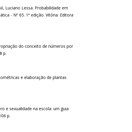
, Luciano Lessa. Probabilidade em
ica - Nº 65. 1ª edição. Vitória: Editora
propriação do conceito de números por
8 p.
eométricas e elaboração de plantas
o e sexualidade na escola: um guia
106 p.