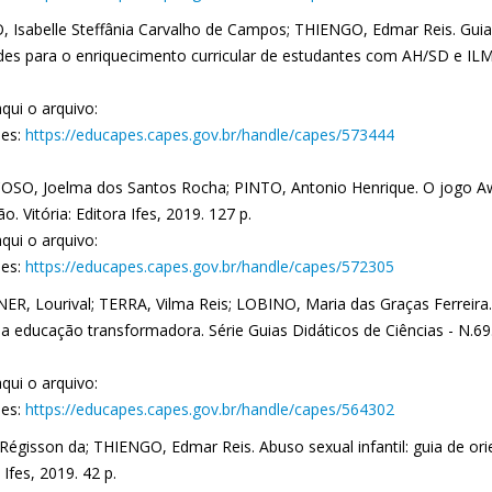
 Isabelle Steffânia Carvalho de Campos; THIENGO, Edmar Reis. Guia 
des para o enriquecimento curricular de estudantes com AH/SD e ILM. 1
qui o arquivo:
es:
https://educapes.capes.gov.br/handle/capes/573444
SO, Joelma dos Santos Rocha; PINTO, Antonio Henrique. O jogo Aw
ão. Vitória: Editora Ifes, 2019. 127 p.
qui o arquivo:
es:
https://educapes.capes.gov.br/handle/capes/572305
R, Lourival; TERRA, Vilma Reis; LOBINO, Maria das Graças Ferreira. 
 educação transformadora. Série Guias Didáticos de Ciências - N.69. 1
qui o arquivo:
es:
https://educapes.capes.gov.br/handle/capes/564302
Régisson da; THIENGO, Edmar Reis. Abuso sexual infantil: guia de orie
 Ifes, 2019. 42 p.