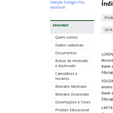
Seleção Estágio Pós-
Índi
doutoral
Prod
EDUCIMAT
2016
Quem somos
Dados cadastrais
Documentos
LORENZU
discuss
Bolsas de mestrado
e doutorado
Baixe a
Educap
Calendários e
Horários
SOUZA,
Itinerário Mestrado
ensino 
Baixe a
Itinerário Doutorado
Educap
Dissertações e Teses
CAETAN
Produto Educacional