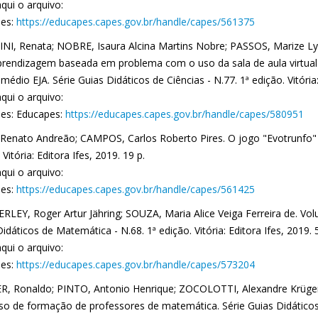
qui o arquivo:
es:
https://educapes.capes.gov.br/handle/capes/561375
NI, Renata; NOBRE, Isaura Alcina Martins Nobre; PASSOS, Marize L
aprendizagem baseada em problema com o uso da sala de aula virtual 
médio EJA. Série Guias Didáticos de Ciências - N.77. 1ª edição. Vitória:
qui o arquivo:
es: Educapes:
https://educapes.capes.gov.br/handle/capes/580951
Renato Andreão; CAMPOS, Carlos Roberto Pires. O jogo "Evotrunfo"
 Vitória: Editora Ifes, 2019. 19 p.
qui o arquivo:
es:
https://educapes.capes.gov.br/handle/capes/561425
LEY, Roger Artur Jähring; SOUZA, Maria Alice Veiga Ferreira de. Vol
idáticos de Matemática - N.68. 1ª edição. Vitória: Editora Ifes, 2019. 
qui o arquivo:
es:
https://educapes.capes.gov.br/handle/capes/573204
R, Ronaldo; PINTO, Antonio Henrique; ZOCOLOTTI, Alexandre Krüger.
so de formação de professores de matemática. Série Guias Didáticos