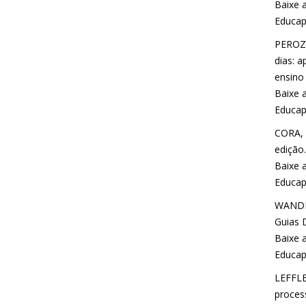
Baixe a
Educap
PEROZI
dias: 
ensino 
Baixe a
Educap
CORA, 
edição.
Baixe a
Educap
WANDER
Guias D
Baixe a
Educap
LEFFLE
proces