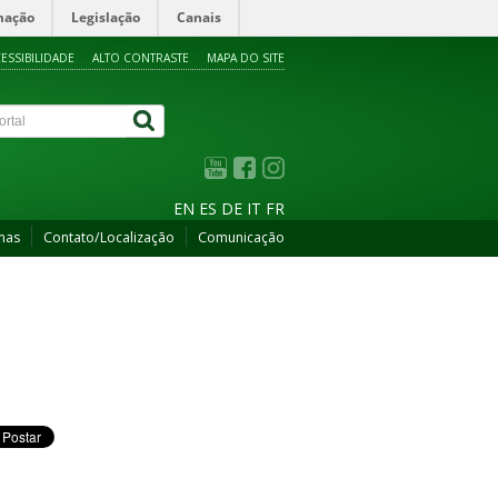
mação
Legislação
Canais
ESSIBILIDADE
ALTO CONTRASTE
MAPA DO SITE
EN
ES
DE
IT
FR
mas
Contato/Localização
Comunicação