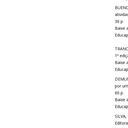
BUENO,
ativida
36 p.
Baixe a
Educap
TRANCO
1ª ediç
Baixe a
Educap
DEMUNE
por uma
60 p.
Baixe a
Educap
SILVA, 
Editora