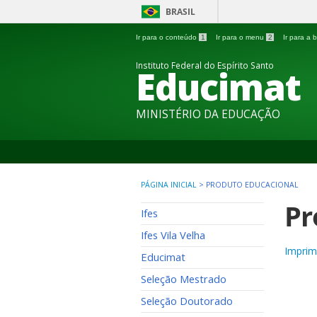
BRASIL
Ir para o conteúdo
1
Ir para o menu
2
Ir para a
Instituto Federal do Espírito Santo
Educimat
MINISTÉRIO DA EDUCAÇÃO
PÁGINA INICIAL
>
PRODUTO EDUCACIONAL
Pr
Ifes
Ifes Vila Velha
Imprim
Educimat
Seleção Mestrado
Seleção Doutorado