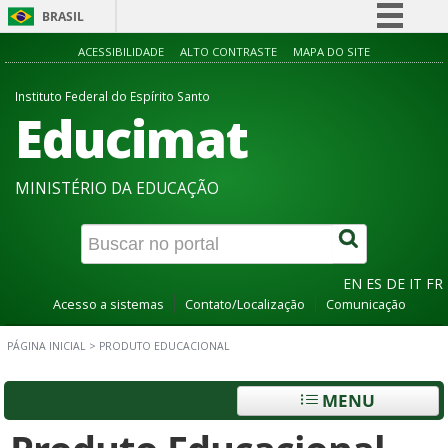
BRASIL
Simplifique!
ACESSIBILIDADE
ALTO CONTRASTE
MAPA DO SITE
Comunica BR
Instituto Federal do Espírito Santo
Educimat
Participe
Acesso à informação
Legislação
MINISTÉRIO DA EDUCAÇÃO
Canais
EN
ES
DE
IT
FR
Acesso a sistemas
Contato/Localização
Comunicação
PÁGINA INICIAL
>
PRODUTO EDUCACIONAL
MENU