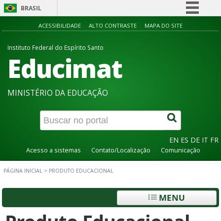
BRASIL
Simplifique!
ACESSIBILIDADE
ALTO CONTRASTE
MAPA DO SITE
Comunica BR
Instituto Federal do Espírito Santo
Educimat
Participe
Acesso à informação
Legislação
MINISTÉRIO DA EDUCAÇÃO
Canais
EN
ES
DE
IT
FR
Acesso a sistemas
Contato/Localização
Comunicação
PÁGINA INICIAL
>
PRODUTO EDUCACIONAL
MENU