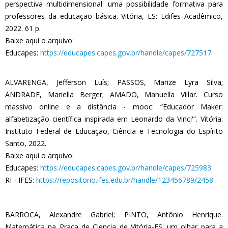
perspectiva multidimensional: uma possibilidade formativa para
professores da educação básica. Vitória, ES: Edifes Acadêmico,
2022. 61 p.
Baixe aqui o arquivo:
Educapes:
https://educapes.capes.gov.br/handle/capes/727517
ALVARENGA, Jefferson Luís; PASSOS, Marize Lyra Silva;
ANDRADE, Mariella Berger; AMADO, Manuella Villar. Curso
massivo online e a distância - mooc: “Educador Maker:
alfabetização científica inspirada em Leonardo da Vinci'”. Vitória:
Instituto Federal de Educação, Ciência e Tecnologia do Espírito
Santo, 2022.
Baixe aqui o arquivo:
Educapes:
https://educapes.capes.gov.br/handle/capes/725983
RI - IFES:
https://repositorio.ifes.edu.br/handle/123456789/2458
BARROCA, Alexandre Gabriel; PINTO, Antônio Henrique.
Matemática na Praça de Ciencia de Vitória-ES: um olhar para a