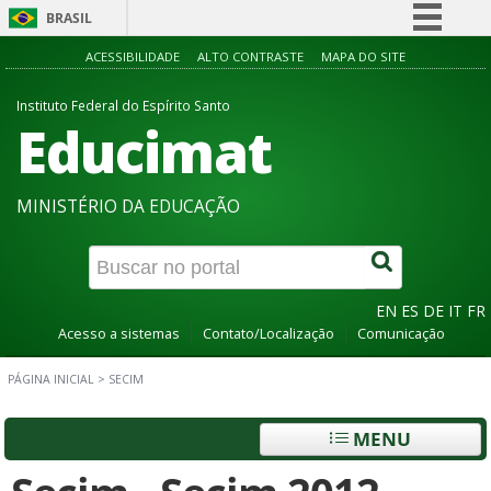
BRASIL
Simplifique!
ACESSIBILIDADE
ALTO CONTRASTE
MAPA DO SITE
Comunica BR
Instituto Federal do Espírito Santo
Educimat
Participe
Acesso à informação
Legislação
MINISTÉRIO DA EDUCAÇÃO
Canais
EN
ES
DE
IT
FR
Acesso a sistemas
Contato/Localização
Comunicação
PÁGINA INICIAL
>
SECIM
MENU