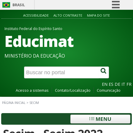
BRASIL
Simplifique!
ACESSIBILIDADE
ALTO CONTRASTE
MAPA DO SITE
Comunica BR
Instituto Federal do Espírito Santo
Educimat
Participe
Acesso à informação
Legislação
MINISTÉRIO DA EDUCAÇÃO
Canais
EN
ES
DE
IT
FR
Acesso a sistemas
Contato/Localização
Comunicação
PÁGINA INICIAL
>
SECIM
MENU