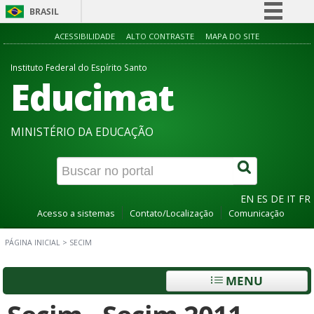
BRASIL
Simplifique!
ACESSIBILIDADE
ALTO CONTRASTE
MAPA DO SITE
Comunica BR
Instituto Federal do Espírito Santo
Educimat
Participe
Acesso à informação
Legislação
MINISTÉRIO DA EDUCAÇÃO
Canais
EN
ES
DE
IT
FR
Acesso a sistemas
Contato/Localização
Comunicação
PÁGINA INICIAL
>
SECIM
MENU