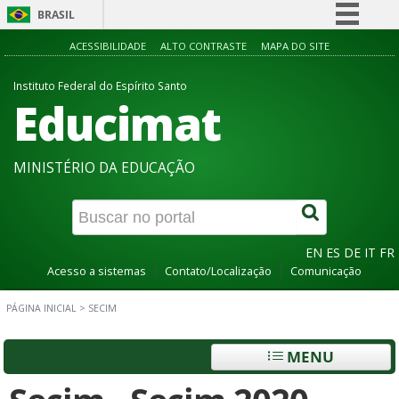
BRASIL
Simplifique!
ACESSIBILIDADE
ALTO CONTRASTE
MAPA DO SITE
Comunica BR
Instituto Federal do Espírito Santo
Educimat
Participe
Acesso à informação
Legislação
MINISTÉRIO DA EDUCAÇÃO
Canais
EN
ES
DE
IT
FR
Acesso a sistemas
Contato/Localização
Comunicação
PÁGINA INICIAL
>
SECIM
MENU