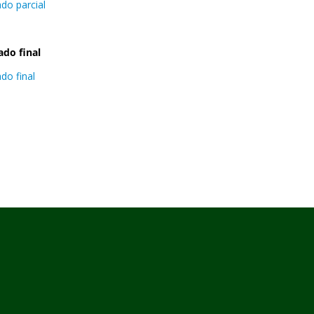
do parcial
ado final
do final