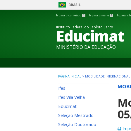
BRASIL
Ir para o conteúdo
1
Ir para o menu
2
Ir para a
Instituto Federal do Espírito Santo
Educimat
MINISTÉRIO DA EDUCAÇÃO
PÁGINA INICIAL
>
MOBILIDADE INTERNACIONAL
MOBI
Ifes
Ifes Vila Velha
Mo
Educimat
05
Seleção Mestrado
Seleção Doutorado
Impr