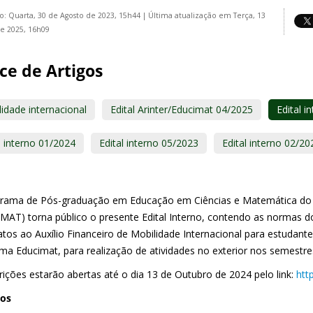
o: Quarta, 30 de Agosto de 2023, 15h44
|
Última atualização em Terça, 13
e 2025, 16h09
ce de Artigos
idade internacional
Edital Arinter/Educimat 04/2025
Edital i
l interno 01/2024
Edital interno 05/2023
Edital interno 02/20
rama de Pós-graduação em Educação em Ciências e Matemática do In
MAT) torna público o presente Edital Interno, contendo as normas do
atos ao Auxílio Financeiro de Mobilidade Internacional para estudan
ma Educimat, para realização de atividades no exterior nos semestre
rições estarão abertas até o dia 13 de Outubro de 2024 pelo link:
htt
vos