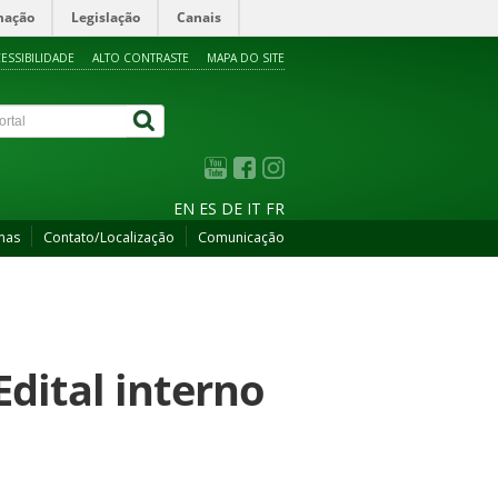
mação
Legislação
Canais
ESSIBILIDADE
ALTO CONTRASTE
MAPA DO SITE
EN
ES
DE
IT
FR
mas
Contato/Localização
Comunicação
Edital interno