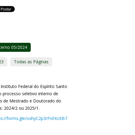
nterno 05/2024
23
Todas as Páginas
stituto Federal do Espírito Santo
 processo seletivo interno de
tes de Mestrado e Doutorado do
s: 2024/2 ou 2025/1.
ps://forms.gle/oxhyC2p3rFnEKc6B7