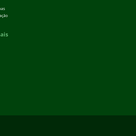
mas
zação
ais