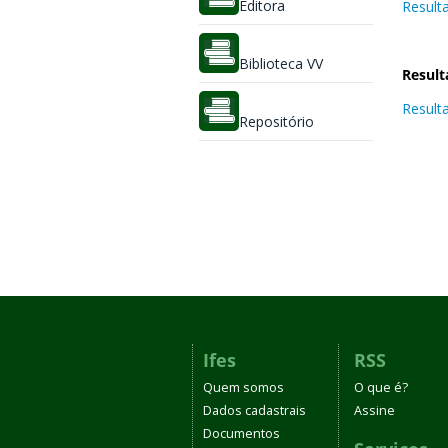
Editora
Resulta
Biblioteca VV
Result
Resulta
Repositório
Ifes
RSS
Quem somos
O que é?
Dados cadastrais
Assine
Documentos