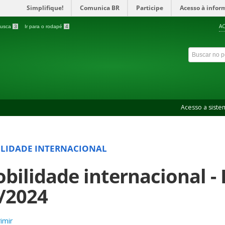
Simplifique!
Comunica BR
Participe
Acesso à infor
AC
 busca
3
Ir para o rodapé
4
Acesso a siste
LIDADE INTERNACIONAL
bilidade internacional - 
/2024
imir