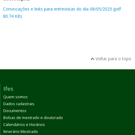
Convocações e links para entrevistas do dia 08/05/2025 (pdf
80.74 KB)
Voltar para o topo
Ifes
Quem somos
Dados cadastrais
Documentos
Bolsas de mestrado e doutorado
Calendários e Horários
Itinerário Mestrado