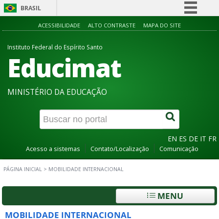
BRASIL
Simplifique!
ACESSIBILIDADE
ALTO CONTRASTE
MAPA DO SITE
Comunica BR
Instituto Federal do Espírito Santo
Educimat
Participe
Acesso à informação
Legislação
MINISTÉRIO DA EDUCAÇÃO
Canais
EN
ES
DE
IT
FR
Acesso a sistemas
Contato/Localização
Comunicação
PÁGINA INICIAL
>
MOBILIDADE INTERNACIONAL
MENU
MOBILIDADE INTERNACIONAL