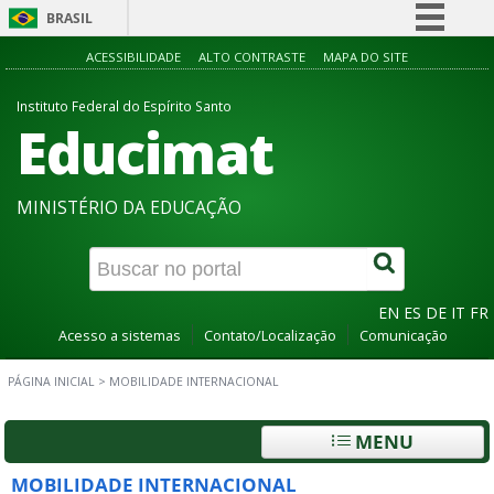
BRASIL
Simplifique!
ACESSIBILIDADE
ALTO CONTRASTE
MAPA DO SITE
Comunica BR
Instituto Federal do Espírito Santo
Educimat
Participe
Acesso à informação
Legislação
MINISTÉRIO DA EDUCAÇÃO
Canais
EN
ES
DE
IT
FR
Acesso a sistemas
Contato/Localização
Comunicação
PÁGINA INICIAL
>
MOBILIDADE INTERNACIONAL
MENU
MOBILIDADE INTERNACIONAL