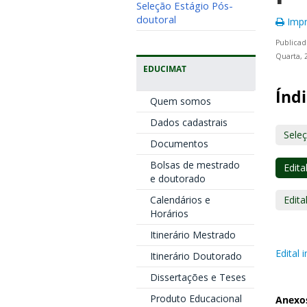
Seleção Estágio Pós-
doutoral
Impr
Publicad
Quarta, 
EDUCIMAT
Índi
Quem somos
Dados cadastrais
Sele
Documentos
Bolsas de mestrado
Edita
e doutorado
Calendários e
Edita
Horários
Itinerário Mestrado
Edital
Itinerário Doutorado
Dissertações e Teses
Produto Educacional
Anexo