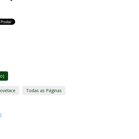
uo)
Lovelace
Todas as Páginas
)