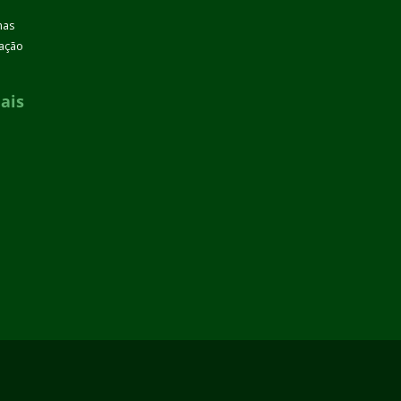
mas
zação
ais