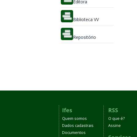
Editora
Biblioteca VV
Repositório
Ifes
RSS
Quem somos
O que é?
Dados cadastrais
Assine
Documentos