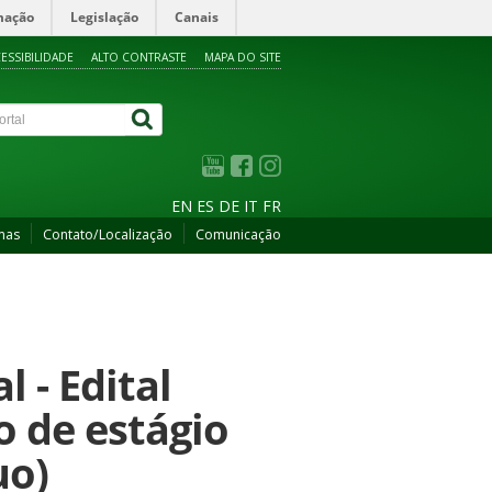
mação
Legislação
Canais
ESSIBILIDADE
ALTO CONTRASTE
MAPA DO SITE
EN
ES
DE
IT
FR
mas
Contato/Localização
Comunicação
 - Edital
o de estágio
uo)