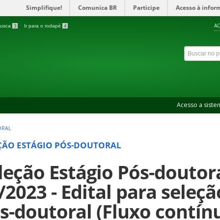
Simplifique!
Comunica BR
Participe
Acesso à infor
AC
 busca
3
Ir para o rodapé
4
Acesso a siste
ORAL
ÇÃO ESTÁGIO PÓS-DOUTORAL
leção Estágio Pós-doutoral
/2023 - Edital para seleçã
s-doutoral (Fluxo contín