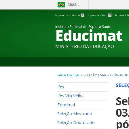
BRASIL
Ir para o conteúdo
1
Ir para o menu
2
Ir para a
Instituto Federal do Espírito Santo
Educimat
MINISTÉRIO DA EDUCAÇÃO
PÁGINA INICIAL
>
SELEÇÃO ESTÁGIO PÓS-DOUT
SELE
Ifes
Ifes Vila Velha
Se
Educimat
03
Seleção Mestrado
pó
Seleção Doutorado