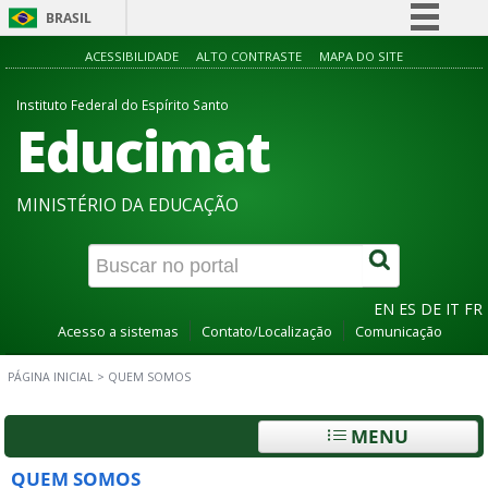
BRASIL
Simplifique!
ACESSIBILIDADE
ALTO CONTRASTE
MAPA DO SITE
Comunica BR
Instituto Federal do Espírito Santo
Educimat
Participe
Acesso à informação
Legislação
MINISTÉRIO DA EDUCAÇÃO
Canais
EN
ES
DE
IT
FR
Acesso a sistemas
Contato/Localização
Comunicação
PÁGINA INICIAL
>
QUEM SOMOS
MENU
QUEM SOMOS