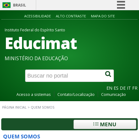
BRASIL
Simplifique!
ACESSIBILIDADE
ALTO CONTRASTE
MAPA DO SITE
Comunica BR
Instituto Federal do Espírito Santo
Educimat
Participe
Acesso à informação
Legislação
MINISTÉRIO DA EDUCAÇÃO
Canais
EN
ES
DE
IT
FR
Acesso a sistemas
Contato/Localização
Comunicação
PÁGINA INICIAL
>
QUEM SOMOS
MENU
QUEM SOMOS