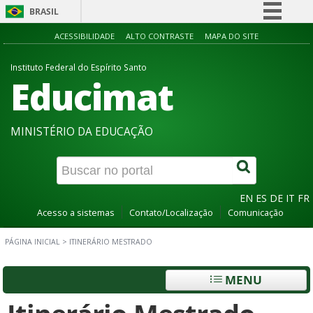
BRASIL
Simplifique!
ACESSIBILIDADE
ALTO CONTRASTE
MAPA DO SITE
Comunica BR
Instituto Federal do Espírito Santo
Educimat
Participe
Acesso à informação
Legislação
MINISTÉRIO DA EDUCAÇÃO
Canais
EN
ES
DE
IT
FR
Acesso a sistemas
Contato/Localização
Comunicação
PÁGINA INICIAL
>
ITINERÁRIO MESTRADO
MENU