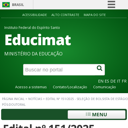
BRASIL
Simplifique!
ACESSIBILIDADE
ALTO CONTRASTE
MAPA DO SITE
Comunica BR
Instituto Federal do Espírito Santo
Educimat
Participe
Acesso à informação
Legislação
MINISTÉRIO DA EDUCAÇÃO
Canais
EN
ES
DE
IT
FR
Acesso a sistemas
Contato/Localização
Comunicação
PÁGINA INICIAL
>
NOTÍCIAS
>
EDITAL Nº 151/2025 - SELEÇÃO DE BOLSISTA DE ESTÁGIO
PÓS-DOUTORAL
MENU