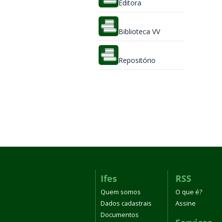
Editora
Biblioteca VV
Repositório
Ifes
RSS
Quem somos
O que é?
Dados cadastrais
Assine
Documentos