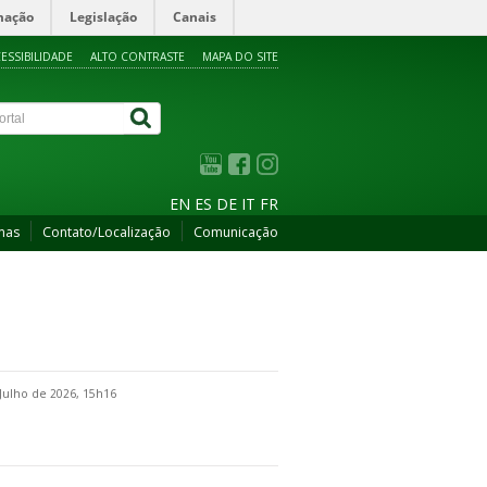
mação
Legislação
Canais
ESSIBILIDADE
ALTO CONTRASTE
MAPA DO SITE
EN
ES
DE
IT
FR
mas
Contato/Localização
Comunicação
Julho de 2026, 15h16