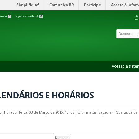
Simplifique!
Comunica BR
Participe
Acesso à infor
AC
 busca
3
Ir para o rodapé
4
Acesso a siste
LENDÁRIOS E HORÁRIOS
por
|
Criado: Terça, 03 de Março de 2015, 15h58
|
Última atualização em Quarta, 29 de 