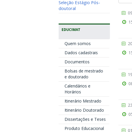
Seleção Estágio Pós-
doutoral
09
1
EDUCIMAT
Quem somos
20
Dados cadastrais
1
Documentos
Bolsas de mestrado
19
e doutorado
0
Calendários e
Horários
Itinerário Mestrado
23
Itinerário Doutorado
0
Dissertações e Teses
Produto Educacional
01