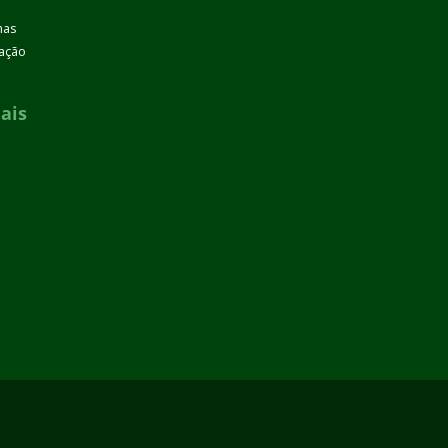
mas
zação
ais