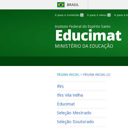
BRASIL
Ir para o conteúdo
1
Ir para o menu
2
Ir para a
Instituto Federal do Espírito Santo
Educimat
MINISTÉRIO DA EDUCAÇÃO
PÁGINA INICIAL
>
PÁGINA INICIAL (2)
Ifes
Ifes Vila Velha
Educimat
Seleção Mestrado
Seleção Doutorado