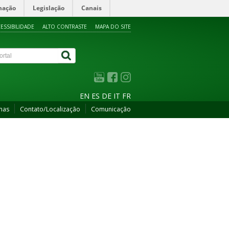
mação
Legislação
Canais
ESSIBILIDADE
ALTO CONTRASTE
MAPA DO SITE
EN
ES
DE
IT
FR
mas
Contato/Localização
Comunicação