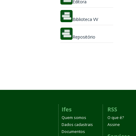
Editora
Biblioteca VV
Repositório
Ifes
RSS
Quem somos
O que é?
Dados cadastrais
Assine
Documentos