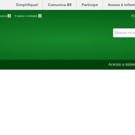
Simplifique!
Comunica BR
Participe
Acesso à infor
AC
 busca
3
Ir para o rodapé
4
Acesso a siste