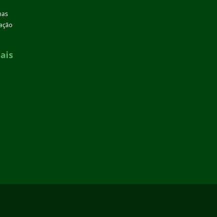
mas
zação
ais