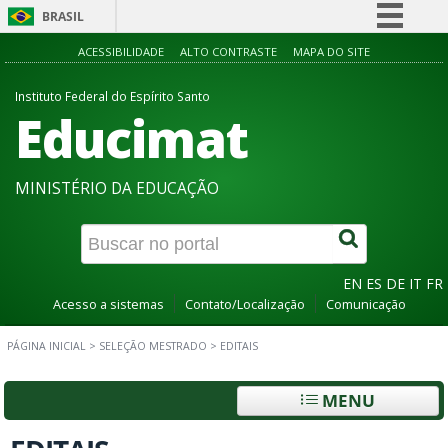
BRASIL
Simplifique!
ACESSIBILIDADE
ALTO CONTRASTE
MAPA DO SITE
Comunica BR
Instituto Federal do Espírito Santo
Educimat
Participe
Acesso à informação
Legislação
MINISTÉRIO DA EDUCAÇÃO
Canais
EN
ES
DE
IT
FR
Acesso a sistemas
Contato/Localização
Comunicação
PÁGINA INICIAL
>
SELEÇÃO MESTRADO
>
EDITAIS
MENU