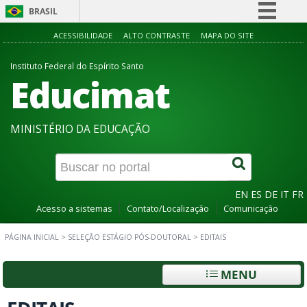
BRASIL
Simplifique!
ACESSIBILIDADE
ALTO CONTRASTE
MAPA DO SITE
Comunica BR
Instituto Federal do Espírito Santo
Educimat
Participe
Acesso à informação
Legislação
MINISTÉRIO DA EDUCAÇÃO
Canais
EN
ES
DE
IT
FR
Acesso a sistemas
Contato/Localização
Comunicação
PÁGINA INICIAL
>
SELEÇÃO ESTÁGIO PÓS-DOUTORAL
>
EDITAIS
MENU