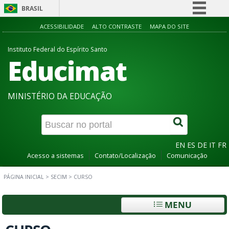
BRASIL
Simplifique!
ACESSIBILIDADE
ALTO CONTRASTE
MAPA DO SITE
Comunica BR
Instituto Federal do Espírito Santo
Educimat
Participe
Acesso à informação
Legislação
MINISTÉRIO DA EDUCAÇÃO
Canais
EN
ES
DE
IT
FR
Acesso a sistemas
Contato/Localização
Comunicação
PÁGINA INICIAL
>
SECIM
>
CURSO
MENU