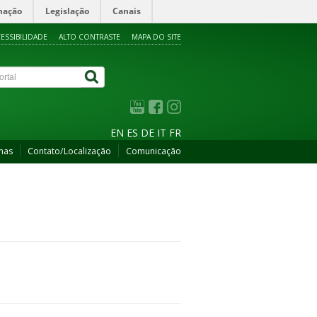
mação
Legislação
Canais
ESSIBILIDADE
ALTO CONTRASTE
MAPA DO SITE
EN
ES
DE
IT
FR
mas
Contato/Localização
Comunicação