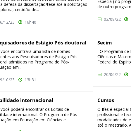
Especial) no pro
da defesa da dissertação/tese até a solicitação
de outro programa
iploma, certidão de...
02/08/22
6/12/23
16h40
quisadores de Estágio Pós-doutoral
Secim
 você encontrará uma lista de nomes
O Programa de 
rentes aos Pesquisadores de Estágio Pós-
Ciências e Matem
oral admitidos no Programa de Pós-
Federal do Espírito
uação em...
20/06/22
9/10/23
13h31
ilidade internacional
Cursos
 você poderá encontrar os Editais de
O Ifes é especial
lidade internacional. O Programa de Pós-
profissional e tec
uação em Educação em Ciências e...
modalidades de en
até o mestrado. A