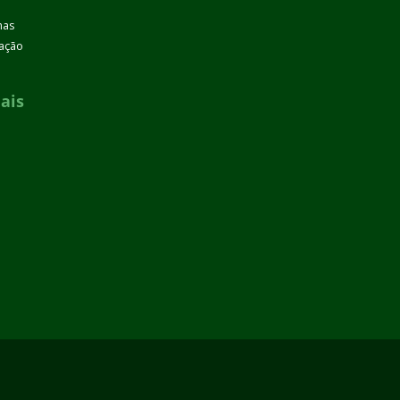
mas
zação
ais