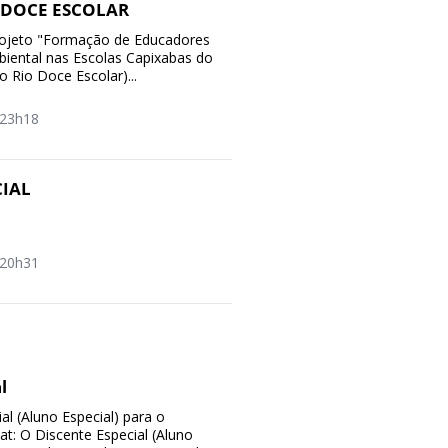
 DOCE ESCOLAR
eto "Formação de Educadores
ental nas Escolas Capixabas do
o Rio Doce Escolar)...
23h18
IAL
20h31
l
al (Aluno Especial) para o
t: O Discente Especial (Aluno