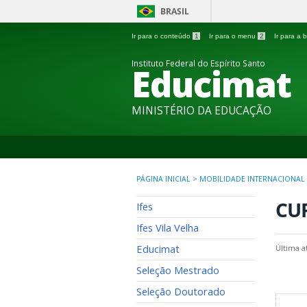
BRASIL
Ir para o conteúdo
1
Ir para o menu
2
Ir para a
Instituto Federal do Espírito Santo
Educimat
MINISTÉRIO DA EDUCAÇÃO
PÁGINA INICIAL
>
MOBILIDADE INTERNACIONAL
CU
Ifes
Ifes Vila Velha
Educimat
Última a
Seleção Mestrado
Seleção Doutorado