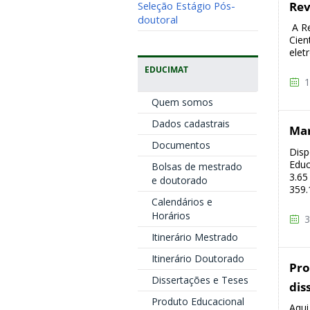
Rev
Seleção Estágio Pós-
doutoral
A Re
Cien
elet
EDUCIMAT
1
Quem somos
Dados cadastrais
Ma
Documentos
Disp
Educ
Bolsas de mestrado
3.65
e doutorado
359.
Calendários e
Horários
3
Itinerário Mestrado
Itinerário Doutorado
Pro
Dissertações e Teses
dis
Produto Educacional
Aqui