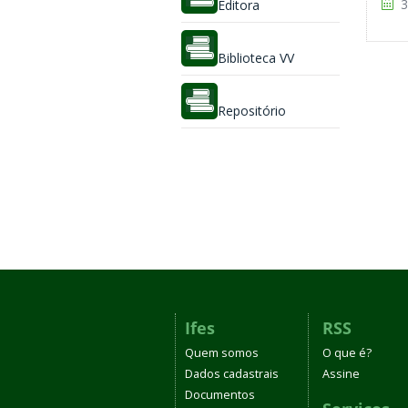
3
Editora
Biblioteca VV
Repositório
Ifes
RSS
Quem somos
O que é?
Dados cadastrais
Assine
Documentos