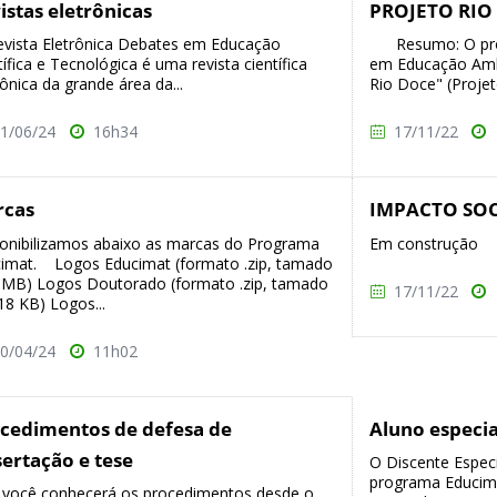
istas eletrônicas
PROJETO RIO
vista Eletrônica Debates em Educação
Resumo: O proj
tífica e Tecnológica é uma revista científica
em Educação Ambi
rônica da grande área da...
Rio Doce" (Projet
1/06/24
16h34
17/11/22
rcas
IMPACTO SOC
onibilizamos abaixo as marcas do Programa
Em construção
imat. Logos Educimat (formato .zip, tamado
 MB) Logos Doutorado (formato .zip, tamado
17/11/22
18 KB) Logos...
0/04/24
11h02
cedimentos de defesa de
Aluno especia
sertação e tese
O Discente Especi
programa Educima
 você conhecerá os procedimentos desde o