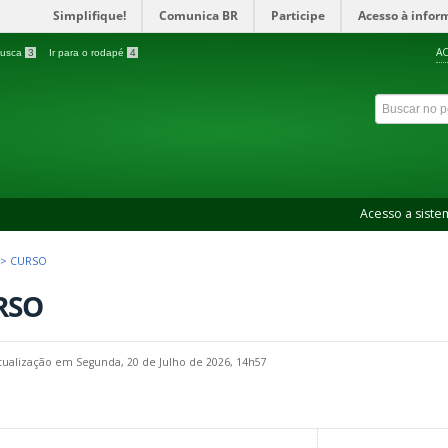
Simplifique!
Comunica BR
Participe
Acesso à infor
AC
 busca
3
Ir para o rodapé
4
Acesso a siste
>
CURSO
RSO
tualização em Segunda, 20 de Julho de 2026, 14h57