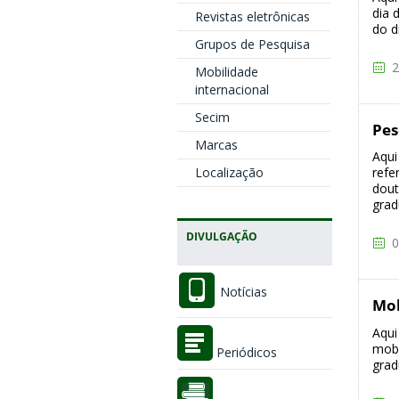
dia 
Revistas eletrônicas
do d
Grupos de Pesquisa
2
Mobilidade
internacional
Secim
Pes
Marcas
Aqui
Localização
refe
dout
grad
DIVULGAÇÃO
0
Notícias
Mob
Aqui
mobi
Periódicos
grad