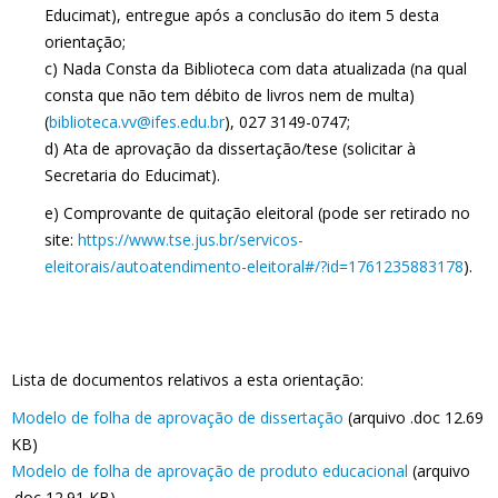
Educimat), entregue após a conclusão do item 5 desta
orientação;
c) Nada Consta da Biblioteca com data atualizada (na qual
consta que não tem débito de livros nem de multa)
(
biblioteca.vv@ifes.edu.br
), 027 3149-0747;
d) Ata de aprovação da dissertação/tese (solicitar à
Secretaria do Educimat).
e) Comprovante de quitação eleitoral (pode ser retirado no
site:
https://www.tse.jus.br/servicos-
eleitorais/autoatendimento-eleitoral#/?id=1761235883178
).
Lista de documentos relativos a esta orientação:
Modelo de folha de aprovação de dissertação
(arquivo .doc 12.69
KB)
Modelo de folha de aprovação de produto educacional
(arquivo
.doc 12.91 KB)