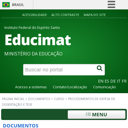
BRASIL
Simplifique!
ACESSIBILIDADE
ALTO CONTRASTE
MAPA DO SITE
Comunica BR
Instituto Federal do Espírito Santo
Educimat
Participe
Acesso à informação
Legislação
MINISTÉRIO DA EDUCAÇÃO
Canais
EN
ES
DE
IT
FR
Acesso a sistemas
Contato/Localização
Comunicação
PÁGINA INICIAL
>
DOCUMENTOS
>
CURSO
>
PROCEDIMENTOS DE DEFESA DE
DISSERTAÇÃO E TESE
MENU
DOCUMENTOS