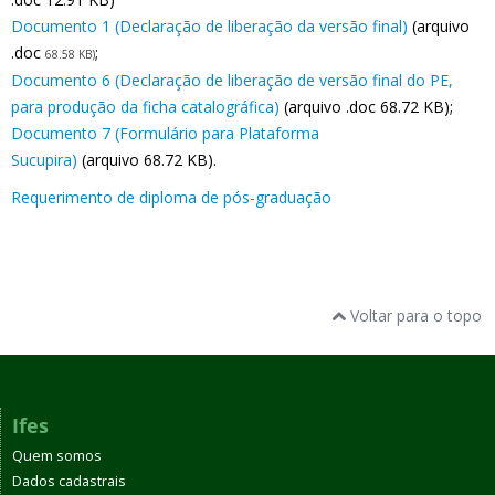
Documento 1 (Declaração de liberação da versão final)
(arquivo
.doc
;
68.58 KB)
Documento 6 (Declaração de liberação de versão final do PE,
para produção da ficha catalográfica)
(arquivo .doc 68.72 KB);
Documento 7 (Formulário para Plataforma
Sucupira)
(arquivo 68.72 KB).
Requerimento de diploma de pós-graduação
Voltar para o topo
Ifes
Quem somos
Dados cadastrais